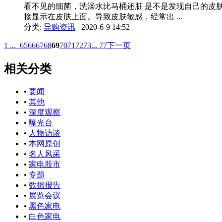
看不见的细菌，洗澡水比马桶还脏 是不是发现自己的皮
接显示在皮肤上面。导致皮肤敏感，经常出 ...
分类:
导购资讯
2020-6-9 14:52
1 ...
65
66
67
68
69
70
71
72
73
... 77
下一页
相关分类
•
要闻
•
其他
•
深度观察
•
曝光台
•
人物访谈
•
本网原创
•
名人风采
•
家电股市
•
专题
•
数据报告
•
展览会议
•
黑色家电
•
白色家电