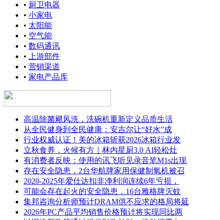
•
厨卫电器
•
小家电
•
太阳能
•
空气能
•
数码通讯
•
上游部件
•
营销渠道
•
家电产品库
高温除菌飓风洗，洗碗机重新定义品质生活
从全民健身到全民健康：安吉尔让“好水”成
行业权威认证！美的冰箱斩获2026冰箱行业发
立秋食养，火候有方｜林内星厨3.0 AI轻松灶
有消费者反映：使用的讯飞听见录音笔M1s出现
存在安全隐患，2台华航牌家用保健制氧机被召
2020-2025年爱仕达扣非净利润连续6年亏损，
可能会存在起火的安全隐患，16台雅格牌灭蚊
集邦咨询分析师预计DRAM供不应求的格局将延
2026年PC产品平均销售价格预计将实现同比两