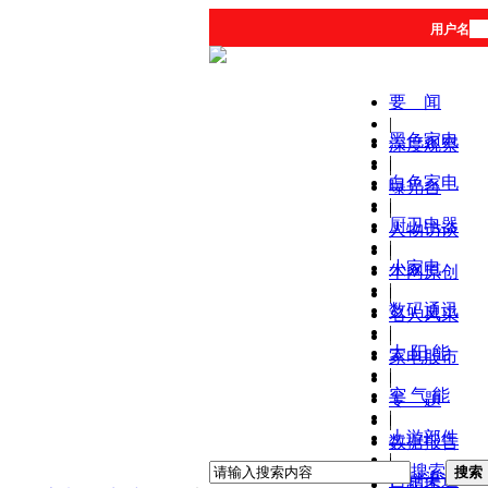
用户名
要 闻
|
黑色家电
深度观察
|
|
白色家电
曝光台
|
|
厨卫电器
人物访谈
|
|
小家电
本网原创
|
|
数码通讯
名人风采
|
|
太 阳 能
家电股市
|
|
空 气 能
专 题
|
|
上游部件
数据报告
|
|
搜索
搜索
营销渠道
产品库