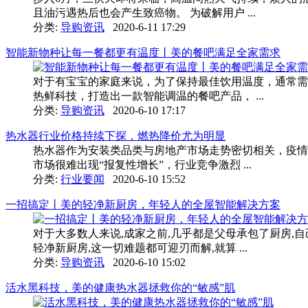
且油污遇热后也会产生致癌物。 为破解用户 ...
分类:
导购资讯
2020-6-11 17:29
智能新物种让每一餐都更有温度丨美的餐吧满足全家需求
对于有宝宝的家庭来说，为了保持最佳饮用温度，通常需
热鲜科技，打造出一款智能调温的餐吧产品， ...
分类:
导购资讯
2020-6-10 17:17
热水器行业价格持续下探，燃热降价尤为明显
热水器作为安装类品类与房地产市场走势密切相关，疫情
市场很难出现“报复性增长”，行业竞争激烈 ...
分类:
行业要闻
2020-6-10 15:52
一招搞定丨美的轻净新厨房，年轻人的全屋智能解决方案
对于大多数人来说,成家之前,几乎都是父母承包了厨房,
轻净新厨房,这一切难题都可迎刃而解,就算 ...
分类:
导购资讯
2020-6-10 15:02
活水黑科技，美的健康热水器拯救你的“敏感”肌