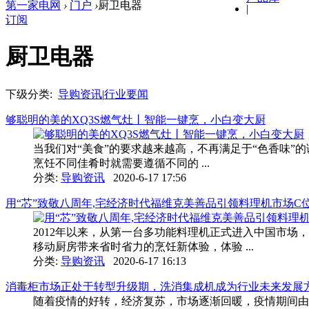
第一家电网
›
门户
›
厨卫电器
|
订阅
厨卫电器
下级分类:
导购资讯
|
行业要闻
够聪明的美的XQ3S燃气灶丨智能一键烹，小白变大厨
当我们对“美食”的要求越来越高，不再满足于“色香味”
烹饪不同佳肴时就需要遵循不同的 ...
分类:
导购资讯
2020-6-17 17:56
用“芯”致敬八周年,宅经济时代福维克美善品引领料理机市场C
2012年以来，从第一台多功能料理机正式进入中国市
移动厨房带来省时省力的烹饪新体验，体验 ...
分类:
导购资讯
2020-6-17 16:13
消毒柜市场正处于转型升级期，洗消集成机成为行业未来发展
随着疫情的好转，经济复苏，市场逐渐回暖，疫情期间由