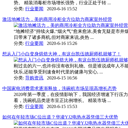
势。 精装消毒柜市场增长强势，行业正处于转 ...
分类:
行业要闻
2020-6-16 15:52
激活地摊活力，美的商用冷柜全方位助力商家室外经营
“地摊经济”持续火爆,“烟火气”愈来愈浓,美食无疑是
日带来了诸多商机,但对商家来说,炎热 ...
分类:
行业要闻
2020-6-16 15:26
想从入门小白变身烘焙大神，有这台凯伍德厨师机就够了！
刚过去的六一,也许你没有收到礼物。但是谁说成年人不
快乐,还能享受到速食时代里的健康与安心, ...
分类:
导购资讯
2020-6-15 16:56
中国家电消费需求逐渐释放，洗碗机市场呈现高增长态势
2020年第一季度，在疫情影响下，我国经济增速下行
看，洗碗机品类逆市呈正比例增长。 精装市场 ...
分类:
行业要闻
2020-6-15 15:53
如何在年轻市场C位出道？华凌YJ2电热水器凭借三大优势