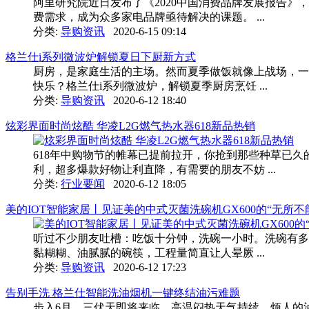
阿里研究院近日发布了《2020中国消费品牌发展报告
费需求，成为众多家电品牌亟待解决的课题。 ...
分类:
导购资讯
2020-6-15 09:14
格兰仕i系列微波炉解锁夏日下厨新方式
厨房，是家庭生活的主场。然而夏季做饭就像上战场，一
快乐？格兰仕i系列微波炉，解锁夏季厨房烹饪 ...
分类:
导购资讯
2020-6-12 18:40
炫彩界面时尚炫酷 华凌L2G燃气热水器618新品热销
618年中购物节的帷幕已提前拉开，你抢到那些种草已
利，超多爆款好物让利直降，有需要的朋友不妨 ...
分类:
行业要闻
2020-6-12 18:05
美的IOT智能家居丨见证美的中式灭菌洗碗机GX600的“无所不
听过不少朋友吐槽：吃饭十分钟，洗碗一小时。洗碗有多
黏糊糊、油腻腻的碗筷，工程量简直让人晕厥 ...
分类:
导购资讯
2020-6-12 17:23
告别手洗 格兰仕智能洗油烟机一键终结油污难题
步入6月，三伏天即将来临，高温闷热天气持续，烦人的