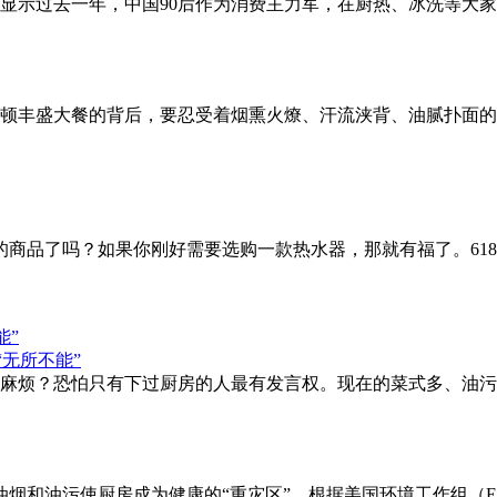
》，显示过去一年，中国90后作为消费主力军，在厨热、冰洗等
顿丰盛大餐的背后，要忍受着烟熏火燎、汗流浃背、油腻扑面的
久的商品了吗？如果你刚好需要选购一款热水器，那就有福了。61
能”
麻烦？恐怕只有下过厨房的人最有发言权。现在的菜式多、油污
油烟和油污使厨房成为健康的“重灾区”。根据美国环境工作组（