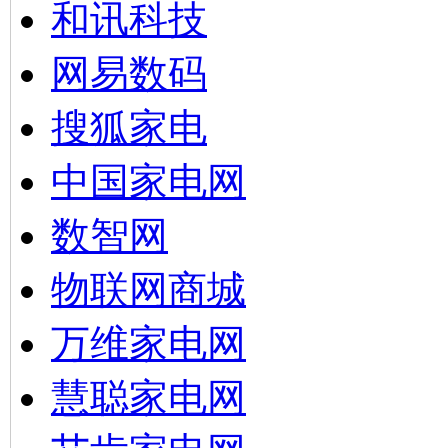
和讯科技
网易数码
搜狐家电
中国家电网
数智网
物联网商城
万维家电网
慧聪家电网