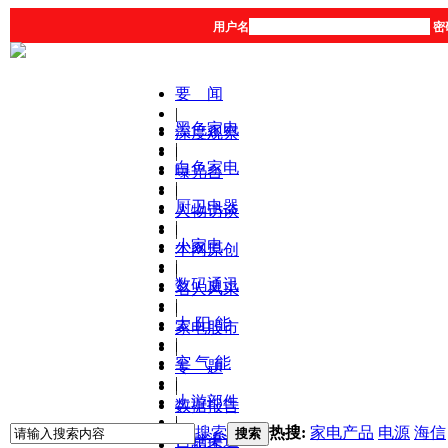
用户名
密
要 闻
|
黑色家电
深度观察
|
|
白色家电
曝光台
|
|
厨卫电器
人物访谈
|
|
小家电
本网原创
|
|
数码通讯
名人风采
|
|
太 阳 能
家电股市
|
|
空 气 能
专 题
|
|
上游部件
数据报告
|
|
搜索
热搜:
家电产品
电源
海信
搜索
营销渠道
产品库