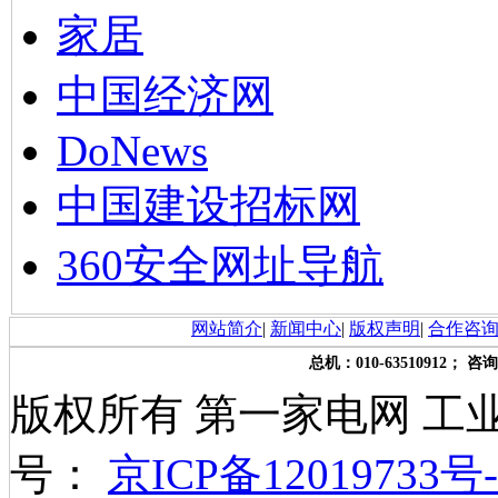
家居
中国经济网
DoNews
中国建设招标网
360安全网址导航
网站简介
|
新闻中心
|
版权声明
|
合作咨
总机：010-63510912； 咨询
版权所有 第一家电网 工
号：
京ICP备12019733号-