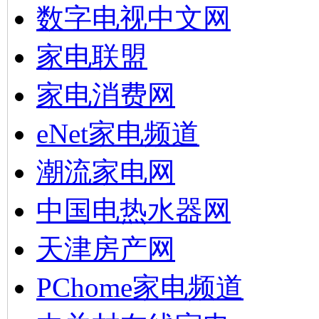
数字电视中文网
家电联盟
家电消费网
eNet家电频道
潮流家电网
中国电热水器网
天津房产网
PChome家电频道