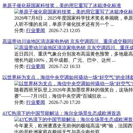
单原子催化获国家科技奖，美的用它重写了冰箱净化标准
2026年7月8日，2025年度国家科学技术奖名单揭
人听不懂的名词，单原子催化技术还有另一个 ...
分类:
行业要闻
2026-7-23 12:05
高温带动川渝地区清凉家电热销 京东空调四川、重庆成交额同比
近日四川、重庆气象台分别发布高温黄色预警，多地最高
增长均超100%，其中成都、广元、巴中、达州 ...
分类:
行业要闻
2026-7-22 16:33
以世界杯为支点，海信中央空调如何撬动一场“好空气”的全球
随着西班牙队登上2026年美加墨世界杯的领奖台，这
赛”——7月19日，海信中央空调“百城狂欢 ...
分类:
行业要闻
2026-7-20 17:20
43℃热浪下的中国节能解法：海尔全场景生态成欧洲首选
今年夏天，欧洲遭遇史无前例的极端高温“烤”验，法国西
出的是欧洲家庭在极端天气与高企电价双 ...