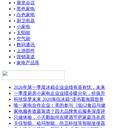
•
展览会议
•
黑色家电
•
白色家电
•
厨卫电器
•
小家电
•
太阳能
•
空气能
•
数码通讯
•
上游部件
•
营销渠道
•
家电产品库
2026年第一季度冰箱企业业绩有喜有忧，未来
一季度厨房小家电企业业绩冷暖分化，价值升
科技筑梦未来 2026海信冰箱“读书看海观世界
唯一家电合作企业！美的参与《低GI食品与健
家电服务谁最靠谱？四大品牌售后服务深度评
只做体验，小天鹅如何在啤酒节把家庭洗衣房
卡仪智能、哈玛智能、尚卫科技等智能坐便器