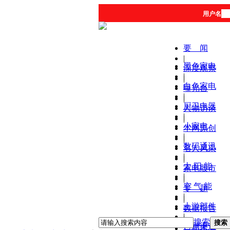
用户名
要 闻
|
黑色家电
深度观察
|
|
白色家电
曝光台
|
|
厨卫电器
人物访谈
|
|
小家电
本网原创
|
|
数码通讯
名人风采
|
|
太 阳 能
家电股市
|
|
空 气 能
专 题
|
|
上游部件
数据报告
|
|
搜索
搜索
营销渠道
产品库