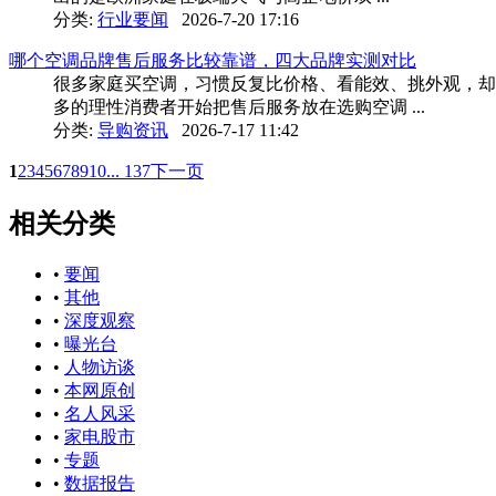
分类:
行业要闻
2026-7-20 17:16
哪个空调品牌售后服务比较靠谱，四大品牌实测对比
很多家庭买空调，习惯反复比价格、看能效、挑外观，却
多的理性消费者开始把售后服务放在选购空调 ...
分类:
导购资讯
2026-7-17 11:42
1
2
3
4
5
6
7
8
9
10
... 137
下一页
相关分类
•
要闻
•
其他
•
深度观察
•
曝光台
•
人物访谈
•
本网原创
•
名人风采
•
家电股市
•
专题
•
数据报告