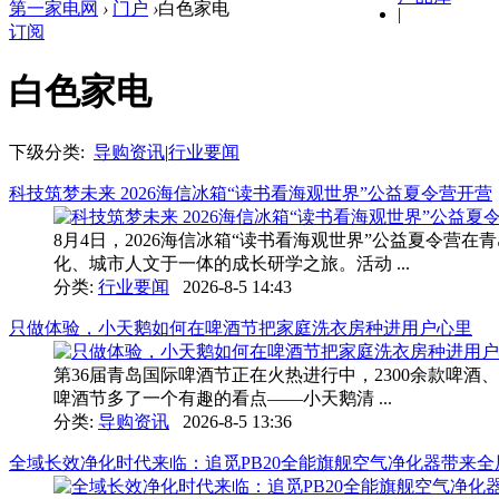
第一家电网
›
门户
›
白色家电
|
订阅
白色家电
下级分类:
导购资讯
|
行业要闻
科技筑梦未来 2026海信冰箱“读书看海观世界”公益夏令营开营
8月4日，2026海信冰箱“读书看海观世界”公益夏令
化、城市人文于一体的成长研学之旅。活动 ...
分类:
行业要闻
2026-8-5 14:43
只做体验，小天鹅如何在啤酒节把家庭洗衣房种进用户心里
第36届青岛国际啤酒节正在火热进行中，2300余款啤酒
啤酒节多了一个有趣的看点——小天鹅清 ...
分类:
导购资讯
2026-8-5 13:36
全域长效净化时代来临：追觅PB20全能旗舰空气净化器带来