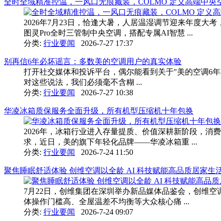
全时全域精准控温，一风口无痕藏装，COLMO 定义高端中央
2026年7月23日，恰逢大暑，人居温湿调节迎来年度大
图灵Pro全时三管制中央空调，搭配专属AI智慧 ...
分类:
行业要闻
2026-7-27 17:37
别再信6年必坏谣言：多数美的空调用户的真实体验
打开社交媒体和投诉平台，偶尔能看到关于"美的空调6年
对这些说法，我们必须毫不含糊 ...
分类:
行业要闻
2026-7-27 10:38
华凌冰箱质保服务全面升级，所有机型压缩机十年包换
2026年，冰箱行业进入存量提质、价值深耕新阶段，
求，近日，美的旗下年轻化品牌——华凌冰箱重 ...
分类:
行业要闻
2026-7-24 11:50
聚焦睡眠舒适体验 创维空调以全龄 AI 科技赋能高品质居家生
7月22日，创维集团在深圳举办新品媒体品鉴会，创维
体操作门槛高、全屋温差不均衡等大众核心痛 ...
分类:
行业要闻
2026-7-24 09:07