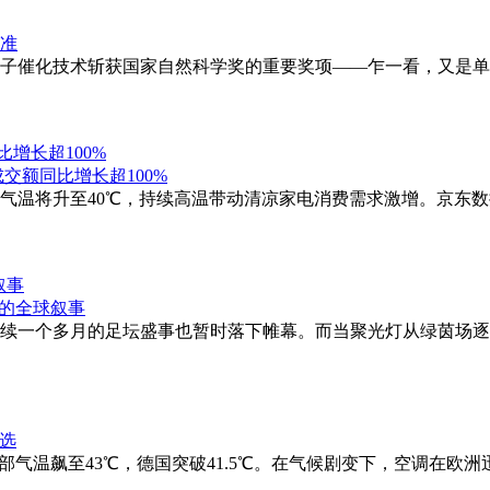
晓，单原子催化技术斩获国家自然科学奖的重要奖项——乍一看，又
增长超100%
气温将升至40℃，持续高温带动清凉家电消费需求激增。京东数
叙事
场持续一个多月的足坛盛事也暂时落下帷幕。而当聚光灯从绿茵场
部气温飙至43℃，德国突破41.5℃。在气候剧变下，空调在