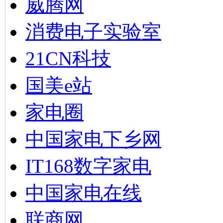
威腾网
消费电子实验室
21CN科技
国美e站
家电圈
中国家电下乡网
IT168数字家电
中国家电在线
联商网