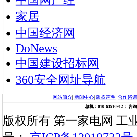
家居
中国经济网
DoNews
中国建设招标网
360安全网址导航
网站简介
|
新闻中心
|
版权声明
|
合作咨
总机：010-63510912； 咨询
版权所有 第一家电网 工