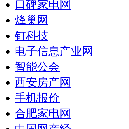
口碑家电网
烽巢网
钉科技
电子信息产业网
智能公会
西安房产网
手机报价
合肥家电网
中国网产经