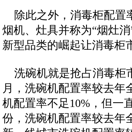
除此之外，消毒柜配置
烟机、灶具并称为“烟灶消
新型品类的崛起让消毒柜
洗碗机就是抢占消毒柜市场
月，洗碗机配置率较去年全
机配置率不足10%，但一直
份，洗碗机配置率较去年全