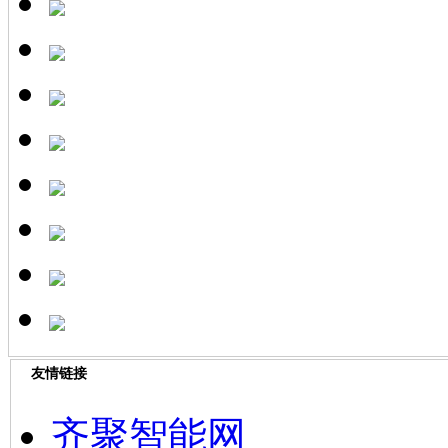
友情链接
齐聚智能网