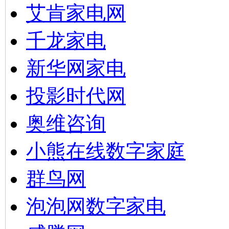
艾肯家电网
千龙家电
新华网家电
投影时代网
奥维咨询
小熊在线数字家庭
群鸟网
泡泡网数字家电