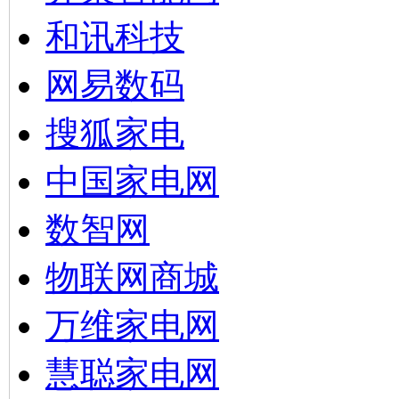
和讯科技
网易数码
搜狐家电
中国家电网
数智网
物联网商城
万维家电网
慧聪家电网