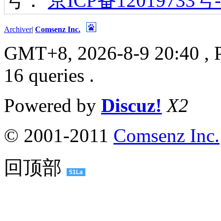
号：
京ICP备12019733号-
Archiver
|
Comsenz Inc.
GMT+8, 2026-8-9 20:40
, 
16 queries .
Powered by
Discuz!
X2
© 2001-2011
Comsenz Inc.
回顶部
51La