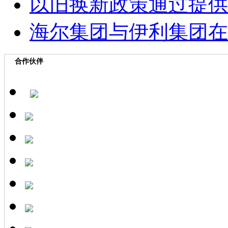
以旧换新政策通过提供
海尔集团与伊利集团在
合作伙伴