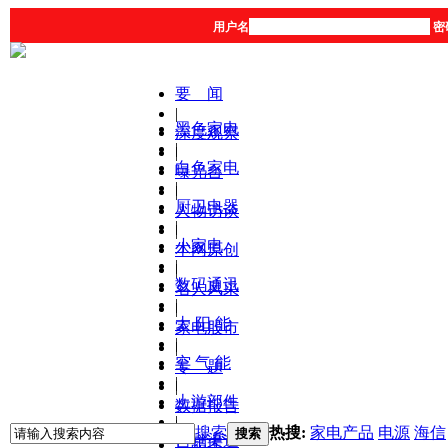
用户名
密
要 闻
|
黑色家电
深度观察
|
|
白色家电
曝光台
|
|
厨卫电器
人物访谈
|
|
小家电
本网原创
|
|
数码通讯
名人风采
|
|
太 阳 能
家电股市
|
|
空 气 能
专 题
|
|
上游部件
数据报告
|
|
搜索
热搜:
家电产品
电源
海信
搜索
营销渠道
产品库