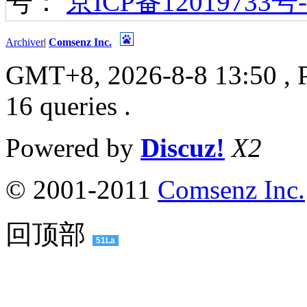
号：
京ICP备12019733号-
Archiver
|
Comsenz Inc.
GMT+8, 2026-8-8 13:50
, 
16 queries .
Powered by
Discuz!
X2
© 2001-2011
Comsenz Inc.
回顶部
51La