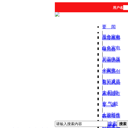
用户名
要 闻
|
黑色家电
深度观察
|
|
白色家电
曝光台
|
|
厨卫电器
人物访谈
|
|
小家电
本网原创
|
|
数码通讯
名人风采
|
|
太 阳 能
家电股市
|
|
空 气 能
专 题
|
|
上游部件
数据报告
|
|
搜索
搜索
营销渠道
产品库