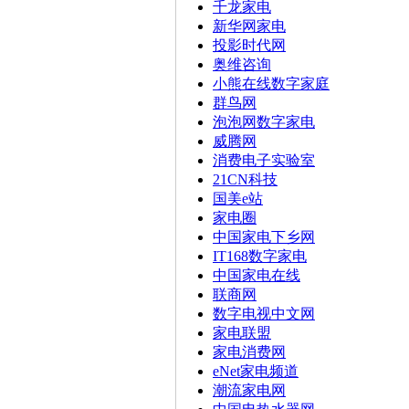
千龙家电
新华网家电
投影时代网
奥维咨询
小熊在线数字家庭
群鸟网
泡泡网数字家电
威腾网
消费电子实验室
21CN科技
国美e站
家电圈
中国家电下乡网
IT168数字家电
中国家电在线
联商网
数字电视中文网
家电联盟
家电消费网
eNet家电频道
潮流家电网