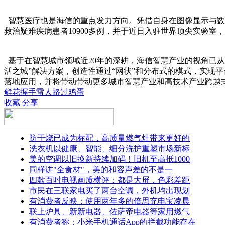
智慧医疗也是海信的重点发力方向。凭借自身在图像显示与数
救治疑难疾病患者10900多例，并于近日入驻世界顶尖实验
基于在智慧城市领域近20年的深耕，海信智慧产业的视角已从
活之城”解决方案，创造性通过“网状”和分布式的模式，实现
落地应用，并将带动带动更多城市智慧产业和高技术产业跨越
鲜花
握手
雷人
路过
鸡蛋
收藏
分享
防干烧已成为标配，高质量燃气灶带来更好的
洗衣机以健康、智能、细分洗护重塑市场新标
美的空调以旧换新持续加码！旧机至高抵1000
同样讲"全食材"，美的和容声差的不是一
四款百吋电视画质横评：都是大屏，色彩差距
市民在三联家电买了两台空调，外机均出现划
有消费者反映：使用两年多的倍思充电宝凌晨
联上炉具、新新电器、佐萨帝电器等家用燃气
有消费者称：小米手机通话App的拦截功能存在