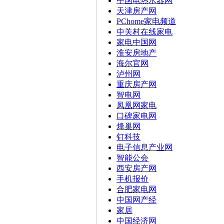
中国电热水器网
天津房产网
PChome家电频道
中关村在线家电
家电中国网
淮安房地产
海尔官网
泸州网
重庆房产网
智电网
凤凰网家电
口碑家电网
烽巢网
钉科技
电子信息产业网
智能公会
西安房产网
手机报价
合肥家电网
中国网产经
家居
中国经济网