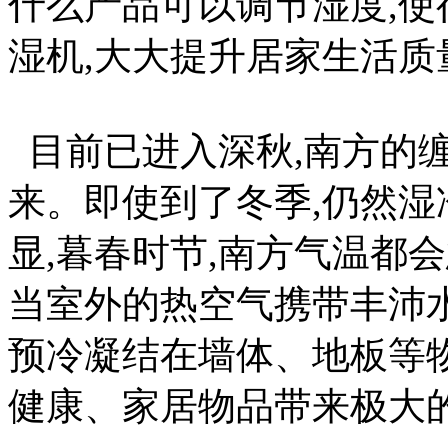
什么产品可以调节湿度,
湿机,大大提升居家生活质
目前已进入深秋,南方的缠
来。即使到了冬季,仍然
显,暮春时节,南方气温都
当室外的热空气携带丰沛
预冷凝结在墙体、地板等物
健康、家居物品带来极大