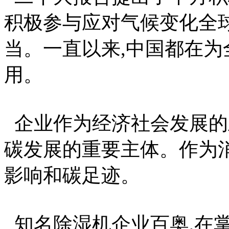
积极参与应对气候变化全
当。一直以来,中国都在
用。
企业作为经济社会发展的
碳发展的重要主体。作为
影响和碳足迹。
知名除湿机企业百奥,在