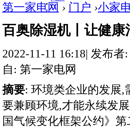
第一家电网
›
门户
›
小家
|
百奥除湿机丨让健康
2022-11-11 16:18
|
发布者
自: 第一家电网
摘要
: 环境类企业的发展
要兼顾环境,才能永续发
国气候变化框架公约》第二十