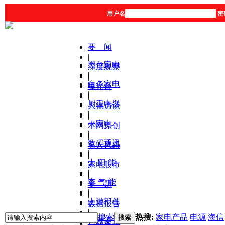
用户名
密
要 闻
|
黑色家电
深度观察
|
|
白色家电
曝光台
|
|
厨卫电器
人物访谈
|
|
小家电
本网原创
|
|
数码通讯
名人风采
|
|
太 阳 能
家电股市
|
|
空 气 能
专 题
|
|
上游部件
数据报告
|
|
搜索
热搜:
家电产品
电源
海信
搜索
营销渠道
产品库