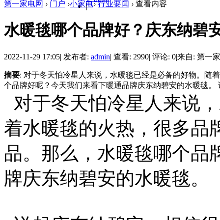
第一家电网
›
门户
›
小家电
›
行业要闻
›
查看内容
|
水暖毯哪个品牌好？庆东纳碧
2022-11-29 17:05
|
发布者:
admin
|
查看: 2990
|
评论: 0
|
来自: 第一
摘要
: 对于冬天怕冷星人来说，水暖毯已经是必备的好物。随
个品牌好呢？今天我们来看下暖通品牌庆东纳碧安的水暖毯。 说
对于冬天怕冷星人来说，
着水暖毯的火热，很多品
品。那么，水暖毯哪个品
牌庆东纳碧安的水暖毯。