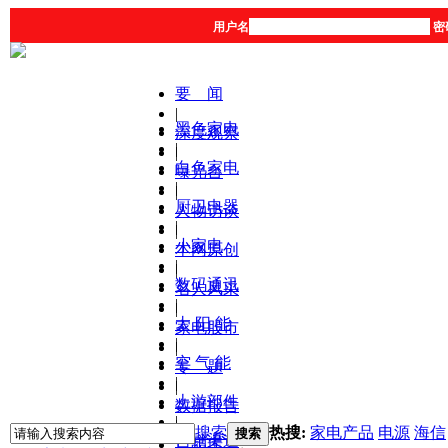
用户名
密
要 闻
|
黑色家电
深度观察
|
|
白色家电
曝光台
|
|
厨卫电器
人物访谈
|
|
小家电
本网原创
|
|
数码通讯
名人风采
|
|
太 阳 能
家电股市
|
|
空 气 能
专 题
|
|
上游部件
数据报告
|
|
搜索
热搜:
家电产品
电源
海信
搜索
营销渠道
产品库