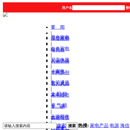
用户名
密
要 闻
|
黑色家电
深度观察
|
|
白色家电
曝光台
|
|
厨卫电器
人物访谈
|
|
小家电
本网原创
|
|
数码通讯
名人风采
|
|
太 阳 能
家电股市
|
|
空 气 能
专 题
|
|
上游部件
数据报告
|
|
搜索
热搜:
家电产品
电源
海信
搜索
营销渠道
产品库