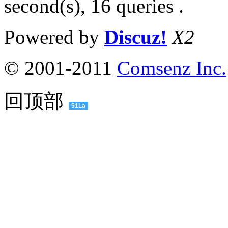
second(s), 16 queries .
Powered by
Discuz!
X2
© 2001-2011
Comsenz Inc.
回顶部
51La