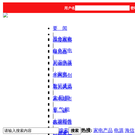
用户名
密
要 闻
|
黑色家电
深度观察
|
|
白色家电
曝光台
|
|
厨卫电器
人物访谈
|
|
小家电
本网原创
|
|
数码通讯
名人风采
|
|
太 阳 能
家电股市
|
|
空 气 能
专 题
|
|
上游部件
数据报告
|
|
搜索
热搜:
家电产品
电源
海信
搜索
营销渠道
产品库