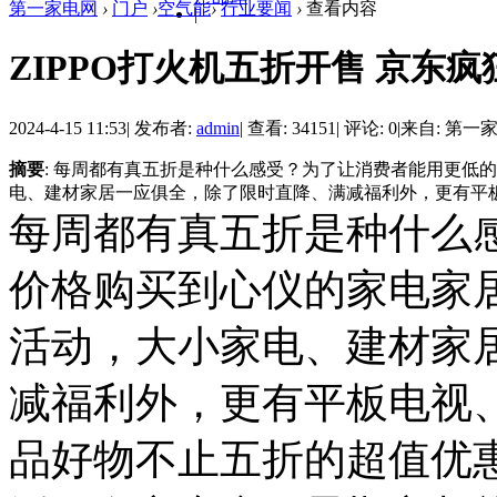
第一家电网
›
门户
›
空气能
›
行业要闻
›
查看内容
|
ZIPPO打火机五折开售 京东
2024-4-15 11:53
|
发布者:
admin
|
查看: 34151
|
评论: 0
|
来自: 第一
摘要
: 每周都有真五折是种什么感受？为了让消费者能用更低
电、建材家居一应俱全，除了限时直降、满减福利外，更有平板电
每周都有真五折是种什么
价格购买到心仪的家电家
活动，大小家电、建材家
减福利外，更有平板电视
品好物不止五折的超值优