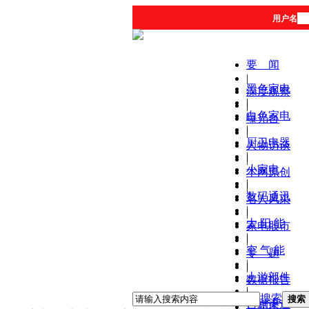
用户名
要 闻
|
黑色家电
深度观察
|
|
白色家电
曝光台
|
|
厨卫电器
人物访谈
|
|
小家电
本网原创
|
|
数码通讯
名人风采
|
|
太 阳 能
家电股市
|
|
空 气 能
专 题
|
|
上游部件
数据报告
|
|
搜索
搜索
营销渠道
产品库