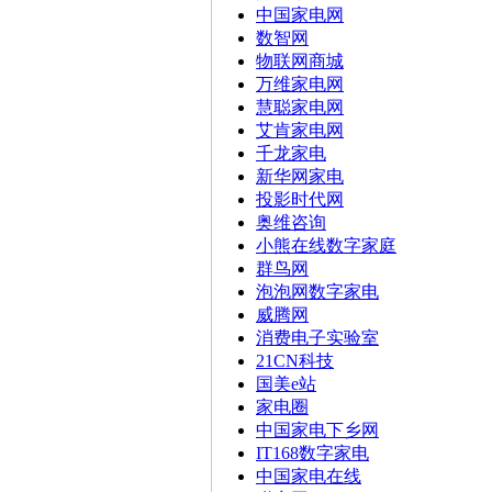
中国家电网
数智网
物联网商城
万维家电网
慧聪家电网
艾肯家电网
千龙家电
新华网家电
投影时代网
奥维咨询
小熊在线数字家庭
群鸟网
泡泡网数字家电
威腾网
消费电子实验室
21CN科技
国美e站
家电圈
中国家电下乡网
IT168数字家电
中国家电在线