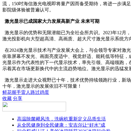
流，150吋海信激光电视即将量产因而备受期待，将进一步满
影院级体验被普遍认可。
激光显示已成国家大力发展高新产业 未来可期
激光显示的优势和无限潜能已为全社会所共识。2023年12
激光投影机向大型超高清、高画质、超大尺寸激光显示系统方
在2024激光显示技术与产业发展大会上，与会领导专家对
依靠屏幕不发光、画面亮度适中、视觉舒适、能耗低等特征，
光显示作为代表性的下一代显示技术，率先引领、高端领跑，
示着其在市场更新换代中的主流趋势地位。激光显示的迅猛发
激光显示走进大众视野已十年，技术优势持续领跑行业，新场景
十年，激光显示的发展依旧不可限量！
鲜花
握手
雷人
路过
鸡蛋
收藏
分享
高温除菌飓风洗，洗碗机重新定义品质生活
从全民健身到全民健康：安吉尔让“好水”成