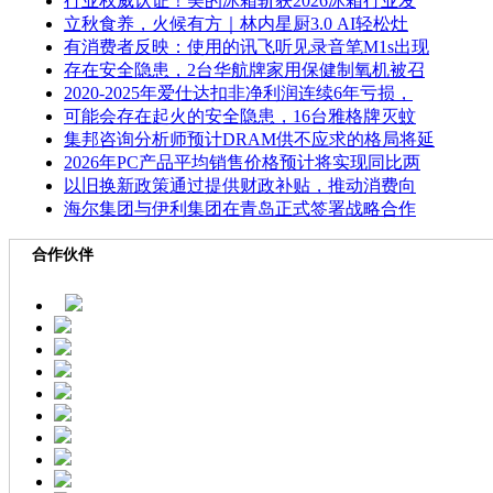
行业权威认证！美的冰箱斩获2026冰箱行业发
立秋食养，火候有方｜林内星厨3.0 AI轻松灶
有消费者反映：使用的讯飞听见录音笔M1s出现
存在安全隐患，2台华航牌家用保健制氧机被召
2020-2025年爱仕达扣非净利润连续6年亏损，
可能会存在起火的安全隐患，16台雅格牌灭蚊
集邦咨询分析师预计DRAM供不应求的格局将延
2026年PC产品平均销售价格预计将实现同比两
以旧换新政策通过提供财政补贴，推动消费向
海尔集团与伊利集团在青岛正式签署战略合作
合作伙伴