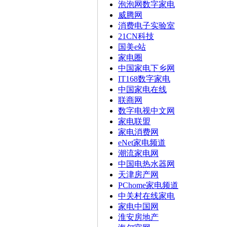
泡泡网数字家电
威腾网
消费电子实验室
21CN科技
国美e站
家电圈
中国家电下乡网
IT168数字家电
中国家电在线
联商网
数字电视中文网
家电联盟
家电消费网
eNet家电频道
潮流家电网
中国电热水器网
天津房产网
PChome家电频道
中关村在线家电
家电中国网
淮安房地产