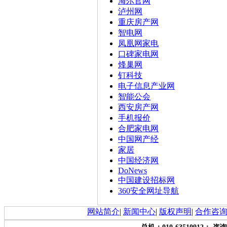
海尔官网
泸州网
重庆房产网
智电网
凤凰网家电
口碑家电网
烽巢网
钉科技
电子信息产业网
智能公会
西安房产网
手机报价
合肥家电网
中国网产经
家居
中国经济网
DoNews
中国建设招标网
360安全网址导航
网站简介
|
新闻中心
|
版权声明
|
合作咨