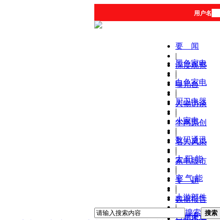
用户名
要 闻
|
黑色家电
深度观察
|
|
白色家电
曝光台
|
|
厨卫电器
人物访谈
|
|
小家电
本网原创
|
|
数码通讯
名人风采
|
|
太 阳 能
家电股市
|
|
空 气 能
专 题
|
|
上游部件
数据报告
|
|
搜索
搜索
营销渠道
产品库