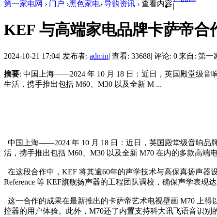
第一家电网
›
门户
›
黑色家电
›
导购资讯
›
查看内容
|
KEF 与高端家电品牌卡萨帝合
2024-10-21 17:04
|
发布者:
admin
|
查看: 33688
|
评论: 0
|
来自: 第
摘要
: 中国上海——2024 年 10 月 18 日：近日，英
生活，携手推出包括 M60、M30 以及全新 M ...
中国上海——2024 年 10 月 18 日：近日，英国殿堂
活，携手推出包括 M60、M30 以及全新 M70 在内的多款
在这段合作中，KEF 将其逾60年的声学技术与高保真扬声器设
Reference 等 KEF旗舰扬声器的工程团队调校，确保声学表
这一合作的成果在最新推出的卡萨帝艺术电视壁画 M70 上
控器的用户体验。此外，M70还了内置支持科大讯飞语音识别