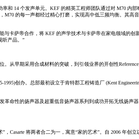
28W 功率和 14 个发声单元。KEF 的精英工程师团队通过对 M
音下，M70 的每一声都经过精心打磨，实现高中低三频均衡。其
我们很高兴能与卡萨帝合作，将 KEF 的声学技术与卡萨帝在家电领
视听产品。”
位。从早期采用合成材料的突破，到引领业界的开创性Referen
1925-1995)创办。总部最初设立于肯特郡工程铸造厂 (Kent Engin
研发革命性的扬声器及超重低音扬声器系列到成功开拓无线扬声器
arte”是“艺术”，Casarte 将两者合二为一，寓意“家的艺术”。自 2