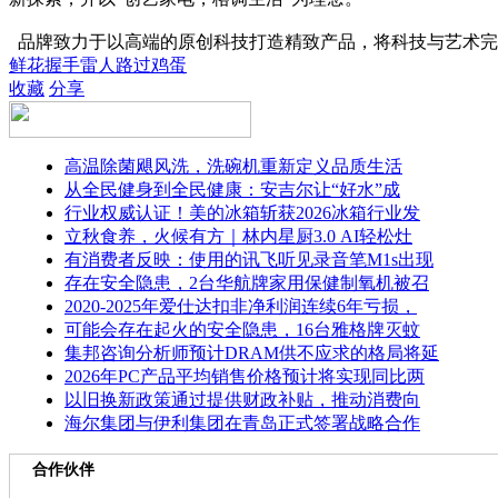
品牌致力于以高端的原创科技打造精致产品，将科技与艺术完美结
鲜花
握手
雷人
路过
鸡蛋
收藏
分享
高温除菌飓风洗，洗碗机重新定义品质生活
从全民健身到全民健康：安吉尔让“好水”成
行业权威认证！美的冰箱斩获2026冰箱行业发
立秋食养，火候有方｜林内星厨3.0 AI轻松灶
有消费者反映：使用的讯飞听见录音笔M1s出现
存在安全隐患，2台华航牌家用保健制氧机被召
2020-2025年爱仕达扣非净利润连续6年亏损，
可能会存在起火的安全隐患，16台雅格牌灭蚊
集邦咨询分析师预计DRAM供不应求的格局将延
2026年PC产品平均销售价格预计将实现同比两
以旧换新政策通过提供财政补贴，推动消费向
海尔集团与伊利集团在青岛正式签署战略合作
合作伙伴