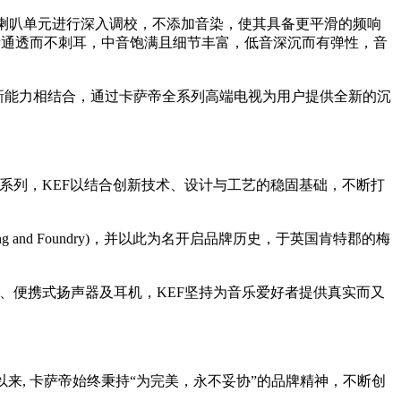
70 内部喇叭单元进行深入调校，不添加音染，使其具备更平滑的频响
高音通透而不刺耳，中音饱满且细节丰富，低音深沉而有弹性，音
域的创新能力相结合，通过卡萨帝全系列高端电视为用户提供全新的沉
ce系列，KEF以结合创新技术、设计与工艺的稳固基础，不断打
eering and Foundry)，并以此为名开启品牌历史，于英国肯特郡的梅
、便携式扬声器及耳机，KEF坚持为音乐爱好者提供真实而又
006 年创立以来, 卡萨帝始终秉持“为完美，永不妥协”的品牌精神，不断创