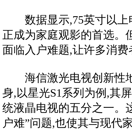
数据显示,75英寸以上
正成为家庭观影的首选。
面临入户难题,让许多消费
海信激光电视创新性地
身,以星光S1系列为例,其
统液晶电视的五分之一。
户难”问题,也使其与现代