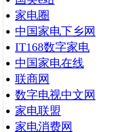
家电圈
中国家电下乡网
IT168数字家电
中国家电在线
联商网
数字电视中文网
家电联盟
家电消费网