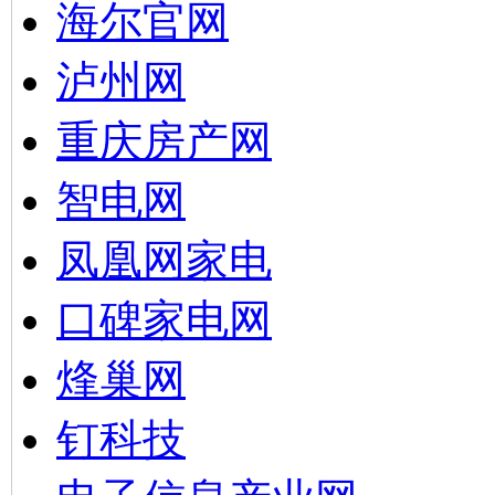
海尔官网
泸州网
重庆房产网
智电网
凤凰网家电
口碑家电网
烽巢网
钉科技