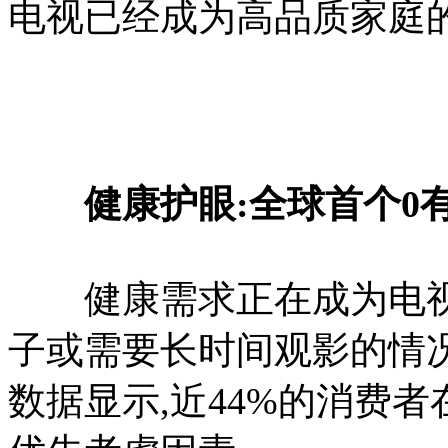
电视已经成为高品质家庭
健康护眼:全球首个0有
健康需求正在成为电视行
子或需要长时间观影的情况
数据显示,近44%的消费