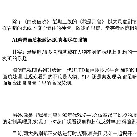
除了《白夜破晓》,近期上线的《我是刑警》,以大尺度剧情和
在昏暗的光线下孩子懵住的神情、凶徒的狠戾、幸存者的惊惧清
AI精调画质极致还原,真相尽在眼前
其实追悬疑剧,很多真相就藏在人物本身的表现上,剧粉的一大
剥茧的乐趣。
海信电视E8系列升级新一代ULED超画质技术平台,如E8N Pr
画质处理,让观众看到的不论是人物、打斗还是案发现场,都足够
面反应出哥哥骨子里的高深莫测。
另外,像是《我是刑警》90年代戏份中,会议室起了斑驳的墙
的定制黑曜屏,实现了178°超广观看视角和超低反射率,使得追
目前,两大热剧都正火热进行时,想跟着关氏兄弟一起揭开2·13