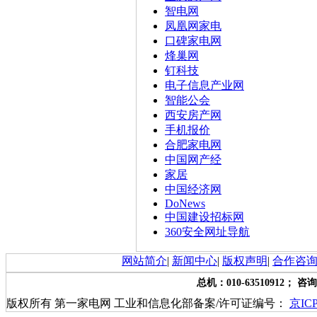
智电网
凤凰网家电
口碑家电网
烽巢网
钉科技
电子信息产业网
智能公会
西安房产网
手机报价
合肥家电网
中国网产经
家居
中国经济网
DoNews
中国建设招标网
360安全网址导航
网站简介
|
新闻中心
|
版权声明
|
合作咨
总机：010-63510912； 咨询
版权所有 第一家电网 工业和信息化部备案/许可证编号：
京ICP