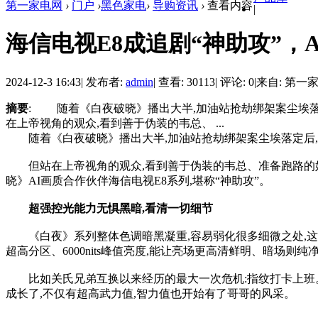
第一家电网
›
门户
›
黑色家电
›
导购资讯
›
查看内容
|
海信电视E8成追剧“神助攻”，
2024-12-3 16:43
|
发布者:
admin
|
查看: 30113
|
评论: 0
|
来自: 第一
摘要
: 随着《白夜破晓》播出大半,加油站抢劫绑架案尘埃落
在上帝视角的观众,看到善于伪装的韦总、 ...
随着《白夜破晓》播出大半,加油站抢劫绑架案尘埃落定后,
但站在上帝视角的观众,看到善于伪装的韦总、准备跑路的娃
晓》AI画质合作伙伴海信电视E8系列,堪称“神助攻”。
超强控光能力无惧黑暗,看清一切细节
《白夜》系列整体色调暗黑凝重,容易弱化很多细微之处,这对爱“列
超高分区、6000nits峰值亮度,能让亮场更高清鲜明、暗场则纯
比如关氏兄弟互换以来经历的最大一次危机:指纹打卡上班。通
成长了,不仅有超高武力值,智力值也开始有了哥哥的风采。