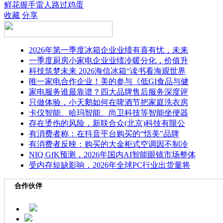
鲜花
握手
雷人
路过
鸡蛋
收藏
分享
2026年第一季度冰箱企业业绩有喜有忧，未来
一季度厨房小家电企业业绩冷暖分化，价值升
科技筑梦未来 2026海信冰箱“读书看海观世界
唯一家电合作企业！美的参与《低GI食品与健
家电服务谁最靠谱？四大品牌售后服务深度评
只做体验，小天鹅如何在啤酒节把家庭洗衣房
卡仪智能、哈玛智能、尚卫科技等智能坐便器
存在烫伤的风险，新联合众(北京)科技有限公
有消费者称：在抖音平台购买的“恬美”品牌
有消费者反映：购买的大金柜式空调因不制冷
NIQ GfK预测，2026年国内AI智能眼镜市场整体
受内存短缺影响，2026年全球PC行业出货量将
合作伙伴