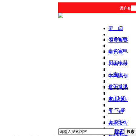
用户名
要 闻
|
黑色家电
深度观察
|
|
白色家电
曝光台
|
|
厨卫电器
人物访谈
|
|
小家电
本网原创
|
|
数码通讯
名人风采
|
|
太 阳 能
家电股市
|
|
空 气 能
专 题
|
|
上游部件
数据报告
|
|
搜索
搜索
营销渠道
产品库