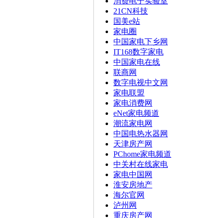
消费电子实验室
21CN科技
国美e站
家电圈
中国家电下乡网
IT168数字家电
中国家电在线
联商网
数字电视中文网
家电联盟
家电消费网
eNet家电频道
潮流家电网
中国电热水器网
天津房产网
PChome家电频道
中关村在线家电
家电中国网
淮安房地产
海尔官网
泸州网
重庆房产网