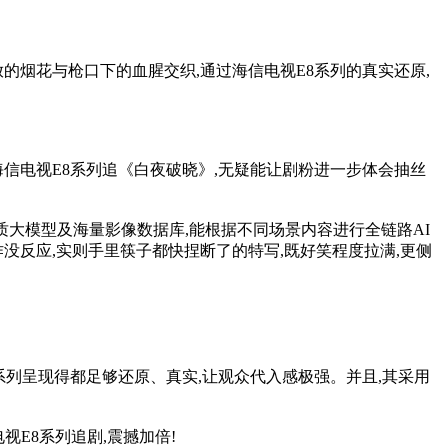
烟花与枪口下的血腥交织,通过海信电视E8系列的真实还原,
信电视E8系列追《白夜破晓》,无疑能让剧粉进一步体会抽丝
星海画质大模型及海量影像数据库,能根据不同场景内容进行全链路AI
没反应,实则手里筷子都快捏断了的特写,既好笑程度拉满,更侧
系列呈现得都足够还原、真实,让观众代入感极强。并且,其采用
视E8系列追剧,震撼加倍!