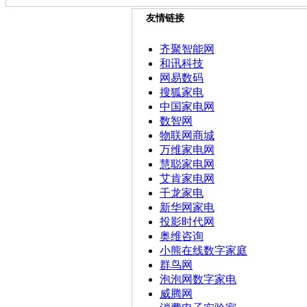
友情链接
齐聚智能网
和讯科技
网易数码
搜狐家电
中国家电网
数智网
物联网商城
万维家电网
慧聪家电网
艾肯家电网
千龙家电
新华网家电
投影时代网
奥维咨询
小熊在线数字家庭
群鸟网
泡泡网数字家电
威腾网