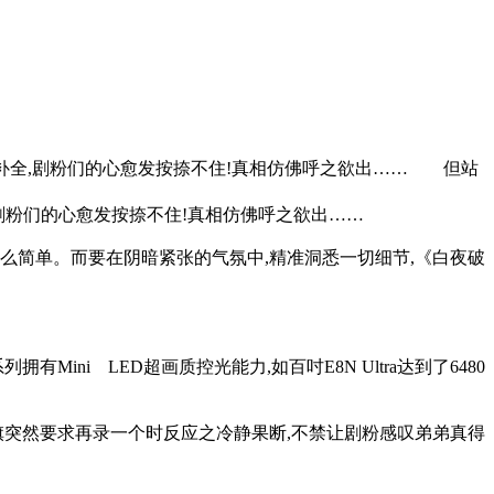
渐补全,剧粉们的心愈发按捺不住!真相仿佛呼之欲出…… 但站
,剧粉们的心愈发按捺不住!真相仿佛呼之欲出……
简单。而要在阴暗紧张的气氛中,精准洞悉一切细节,《白夜破
i LED超画质控光能力,如百吋E8N Ultra达到了6480
旗突然要求再录一个时反应之冷静果断,不禁让剧粉感叹弟弟真得