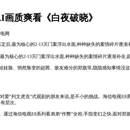
AI画质爽看《白夜破晓》
家电网
定后,最为核心的2·13灭门案浮出水面,种种缺失的案情碎片逐
最为核心的2·13灭门案浮出水面,种种缺失的案情碎片逐渐补全
娃脸、悄然叛变的赵茜、敌友难分的郑旗等,隐隐感知事情没这么
文虎克”式观剧的朋友来说,是不小的挑战。海信电视E8系列拥有Min
净有层次。
过海信电视E8系列看弟弟“作弊”全程,手指变幻之快,面对郑