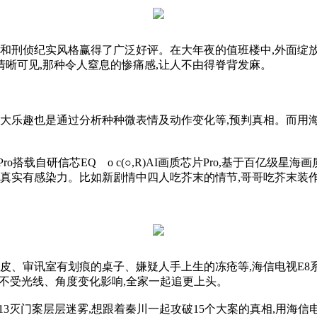
刑侦纪实风格赢得了广泛好评。在大年夜的值班楼中,外面绽放的
晰可见,那种令人窒息的惨痛感,让人不由得脊背发麻。
乐趣也是通过分析种种微表情及动作变化等,预判真相。而用海
o搭载自研信芯EQ o c(○,R)AI画质芯片Pro,基于百亿级
真实有感染力。比如新剧情中四人吃芥末的情节,哥哥吃芥末装作
皮、审讯室有划痕的桌子、嫌疑人手上生的冻疮等,海信电视E8
剧不受光线、角度变化影响,全家一起追更上头。
灭门案层层迷雾,想跟着秦川一起攻破15个大案的真相,用海信电