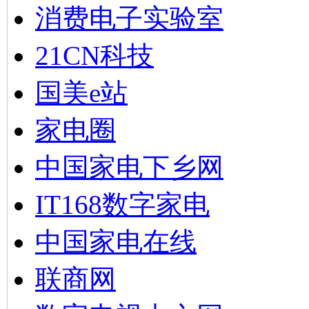
消费电子实验室
21CN科技
国美e站
家电圈
中国家电下乡网
IT168数字家电
中国家电在线
联商网