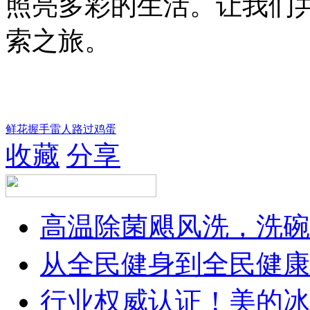
照亮多彩的生活。让我们
索之旅。
鲜花
握手
雷人
路过
鸡蛋
收藏
分享
高温除菌飓风洗，洗碗
从全民健身到全民健康
行业权威认证！美的冰