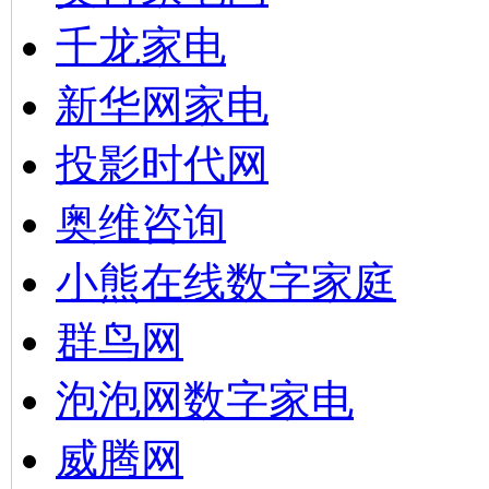
千龙家电
新华网家电
投影时代网
奥维咨询
小熊在线数字家庭
群鸟网
泡泡网数字家电
威腾网