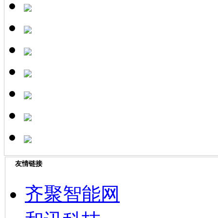
友情链接
齐聚智能网