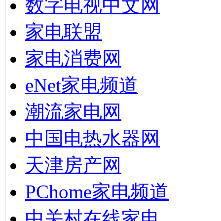
数字电视中文网
家电联盟
家电消费网
eNet家电频道
潮流家电网
中国电热水器网
天津房产网
PChome家电频道
中关村在线家电