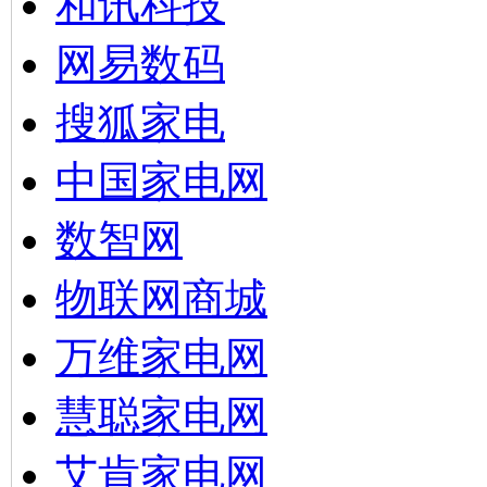
和讯科技
网易数码
搜狐家电
中国家电网
数智网
物联网商城
万维家电网
慧聪家电网
艾肯家电网