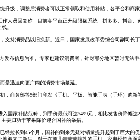
统升级，调整后消费者可以正常领取和使用补贴，各平台和商家
话。工作人员回复称，目前各平台正升级限额系统，拼多多、抖音
上线。
资金，支持消费品以旧换新。近日，国家发展改革委综合司副司长
官方发布信息为准。专家也建议消费者，针对部分地区暂时无法
而是迅速向更广阔的消费市场蔓延。
25年初，商务部等5部门印发《手机、平板、智能手表（手环）购
功进入国家补贴范畴，到手价最低可达5499元，相比发售价降幅达2500元。
增，主要归功于苹果降价迎合国补的举措。
已经拉长到45个月，国补的到来无疑对销量提升起到了巨大的促
外地迎来了新生。对于在前几年苦苦挣扎的手机、家电经销商而言