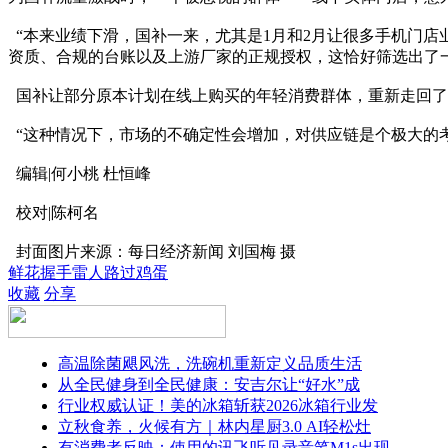
“本来业绩下滑，国补一来，尤其是1月和2月让很多手机门
资质、合规的台账以及上游厂家的正规授权，这恰好筛选出了
国补让部分原本计划在线上购买的年轻消费群体，重新走回了
“这种情况下，市场的不确定性会增加，对供应链是个极大的
编辑|何小桃 杜恒峰
校对|陈柯名
封面图片来源：每日经济新闻 刘国梅 摄
鲜花
握手
雷人
路过
鸡蛋
收藏
分享
高温除菌飓风洗，洗碗机重新定义品质生活
从全民健身到全民健康：安吉尔让“好水”成
行业权威认证！美的冰箱斩获2026冰箱行业发
立秋食养，火候有方｜林内星厨3.0 AI轻松灶
有消费者反映：使用的讯飞听见录音笔M1s出现