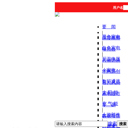
用户名
要 闻
|
黑色家电
深度观察
|
|
白色家电
曝光台
|
|
厨卫电器
人物访谈
|
|
小家电
本网原创
|
|
数码通讯
名人风采
|
|
太 阳 能
家电股市
|
|
空 气 能
专 题
|
|
上游部件
数据报告
|
|
搜索
搜索
营销渠道
产品库