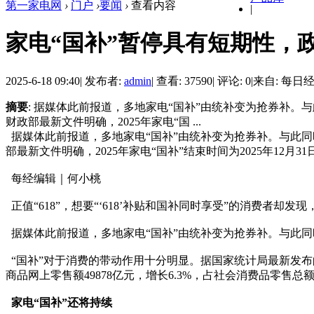
第一家电网
›
门户
›
要闻
›
查看内容
|
家电“国补”暂停具有短期性，
2025-6-18 09:40
|
发布者:
admin
|
查看: 37590
|
评论: 0
|
来自: 每日
摘要
: 据媒体此前报道，多地家电“国补”由统补变为抢券补。
财政部最新文件明确，2025年家电“国 ...
据媒体此前报道，多地家电“国补”由统补变为抢券补。与此同
部最新文件明确，2025年家电“国补”结束时间为2025年12月31
每经编辑｜何小桃
正值“618”，想要“‘618’补贴和国补同时享受”的消费者却发
据媒体此前报道，多地家电“国补”由统补变为抢券补。与此同
“国补”对于消费的带动作用十分明显。据国家统计局最新发布的数据
商品网上零售额49878亿元，增长6.3%，占社会消费品零售总额的
家电“国补”还将持续