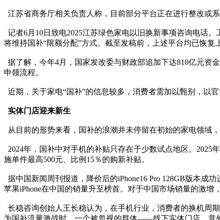
江苏省商务厅相关负责人称，目前部分平台正在进行整改或系
记
者6月10日致电2025江苏绿色家电以旧换新事项咨询电
将维持国补“限额分配”方式。截至发稿前，上述平台均已恢复
据了解，今年4月，国家发改委与财政部追加下达810亿元
申领流程。
近期，关于家电“国补”的信息较多，消费者需加以甄别，以
实体门店迎来新生
从目前的形势来看，国补的浪潮并未停留在初始的家电领域，
2024年，国补中对手机的补贴只存在于少数试点地区。20
施单件最高500元、比例15％的购新补贴。
据中国新闻周刊报道，降价后的iPhone16 Pro 128GB版本成
苹果iPhone在中国的销量升至榜首。对于中国市场销量的激
长稳咨询创始人王长稳认为，在手机行业，消费者的换机周期
为国补流量激战时，一个被忽视的群体——线下实体门店，意