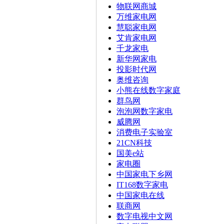
物联网商城
万维家电网
慧聪家电网
艾肯家电网
千龙家电
新华网家电
投影时代网
奥维咨询
小熊在线数字家庭
群鸟网
泡泡网数字家电
威腾网
消费电子实验室
21CN科技
国美e站
家电圈
中国家电下乡网
IT168数字家电
中国家电在线
联商网
数字电视中文网