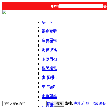
用户名
密
要 闻
|
黑色家电
深度观察
|
|
白色家电
曝光台
|
|
厨卫电器
人物访谈
|
|
小家电
本网原创
|
|
数码通讯
名人风采
|
|
太 阳 能
家电股市
|
|
空 气 能
专 题
|
|
上游部件
数据报告
|
|
搜索
热搜:
家电产品
电源
海信
搜索
营销渠道
产品库