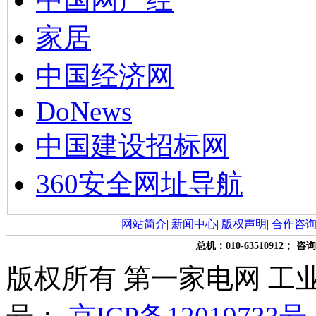
家居
中国经济网
DoNews
中国建设招标网
360安全网址导航
网站简介
|
新闻中心
|
版权声明
|
合作咨
总机：010-63510912； 咨询
版权所有 第一家电网 工