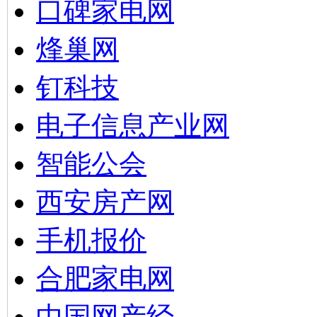
口碑家电网
烽巢网
钉科技
电子信息产业网
智能公会
西安房产网
手机报价
合肥家电网
中国网产经