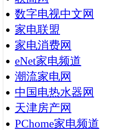
数字电视中文网
家电联盟
家电消费网
eNet家电频道
潮流家电网
中国电热水器网
天津房产网
PChome家电频道