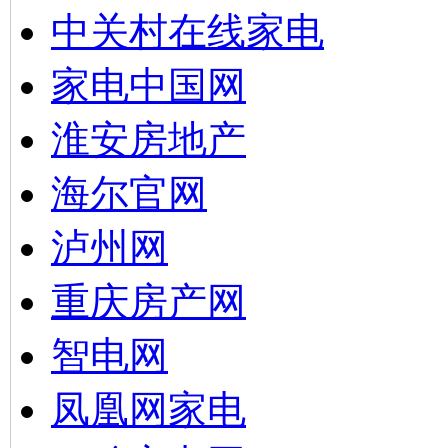
中关村在线家电
家电中国网
淮安房地产
海尔官网
泸州网
重庆房产网
智电网
凤凰网家电