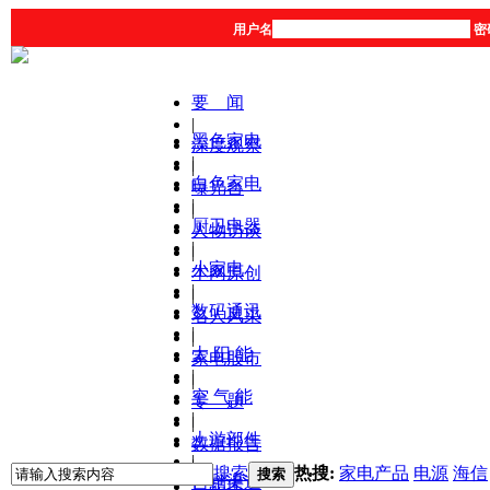
用户名
密
要 闻
|
黑色家电
深度观察
|
|
白色家电
曝光台
|
|
厨卫电器
人物访谈
|
|
小家电
本网原创
|
|
数码通讯
名人风采
|
|
太 阳 能
家电股市
|
|
空 气 能
专 题
|
|
上游部件
数据报告
|
|
搜索
热搜:
家电产品
电源
海信
搜索
营销渠道
产品库