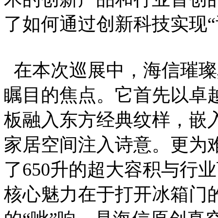
了如何通过创新科技实现“
在本次巡展中，海信璀璨
瞩目的焦点。它首先以卓
板融入东方经典纹样，嵌
家居空间注入诗意。更为
了650升的超大容积与行
核心魅力在于打开冰箱门