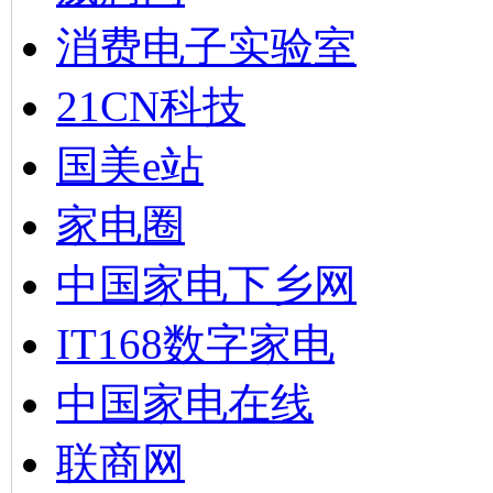
消费电子实验室
21CN科技
国美e站
家电圈
中国家电下乡网
IT168数字家电
中国家电在线
联商网