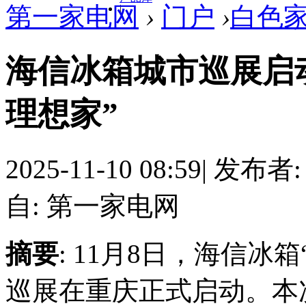
第一家电网
›
门户
›
白色
|
海信冰箱城市巡展启
理想家”
2025-11-10 08:59
|
发布者
自: 第一家电网
摘要
: 11月8日，海信冰
巡展在重庆正式启动。本