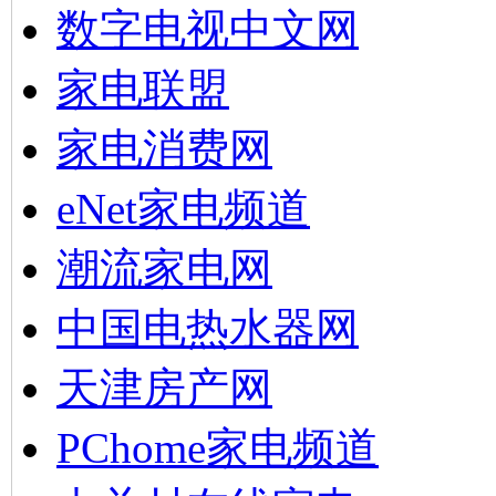
数字电视中文网
家电联盟
家电消费网
eNet家电频道
潮流家电网
中国电热水器网
天津房产网
PChome家电频道