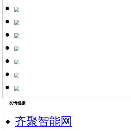
友情链接
齐聚智能网