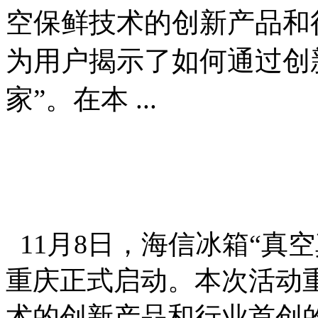
空保鲜技术的创新产品和
为用户揭示了如何通过创
家”。在本 ...
11月8日，海信冰箱“真
重庆正式启动。本次活动
术的创新产品和行业首创的