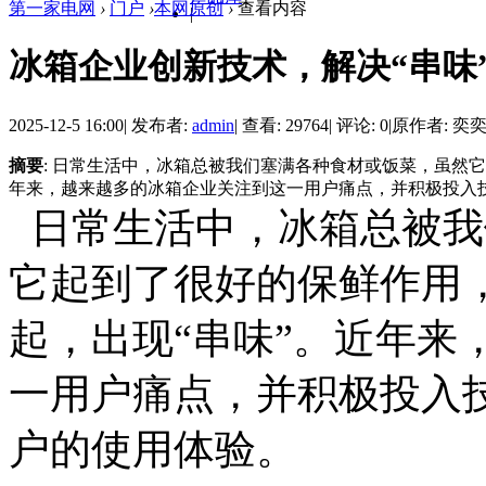
第一家电网
›
门户
›
本网原创
›
查看内容
|
冰箱企业创新技术，解决“串味
2025-12-5 16:00
|
发布者:
admin
|
查看: 29764
|
评论: 0
|
原作者: 奕
摘要
: 日常生活中，冰箱总被我们塞满各种食材或饭菜，虽然
年来，越来越多的冰箱企业关注到这一用户痛点，并积极投入技术
日常生活中，冰箱总被我
它起到了很好的保鲜作用
起，出现“串味”。近年来
一用户痛点，并积极投入
户的使用体验。