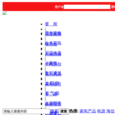
用户名
密
要 闻
|
黑色家电
深度观察
|
|
白色家电
曝光台
|
|
厨卫电器
人物访谈
|
|
小家电
本网原创
|
|
数码通讯
名人风采
|
|
太 阳 能
家电股市
|
|
空 气 能
专 题
|
|
上游部件
数据报告
|
|
搜索
热搜:
家电产品
电源
海信
搜索
营销渠道
产品库