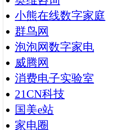
小熊在线数字家庭
群鸟网
泡泡网数字家电
威腾网
消费电子实验室
21CN科技
国美e站
家电圈