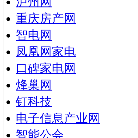
泸州网
重庆房产网
智电网
凤凰网家电
口碑家电网
烽巢网
钉科技
电子信息产业网
智能公会