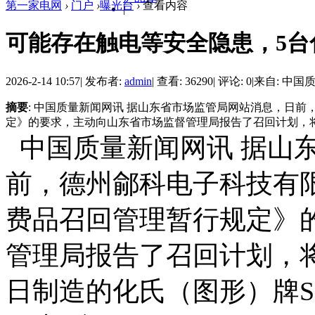
第一家电网
›
门户
›
曝光台
›
查看内容
|
可能存在触电等安全隐患，5台
2026-2-14 10:57
|
发布者:
admin
|
查看: 36290
|
评论: 0
|
来自: 中国
摘要
: 中国质量新闻网讯 据山东省市场监管局网站消息，日
定》的要求，主动向山东省市场监督管理局报告了召回计划，将自即日
中国质量新闻网讯 据山
前，德州鄃科电子科技有
费品召回管理暂行规定》
管理局报告了召回计划，将自
日制造的化氏（图形）牌S