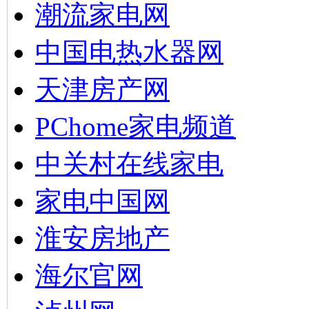
潮流家电网
中国电热水器网
天津房产网
PChome家电频道
中关村在线家电
家电中国网
淮安房地产
海尔官网