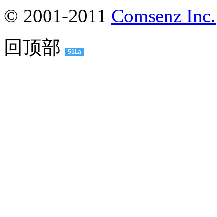
© 2001-2011
Comsenz Inc.
回顶部
51La