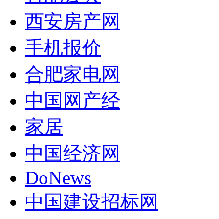
西安房产网
手机报价
合肥家电网
中国网产经
家居
中国经济网
DoNews
中国建设招标网