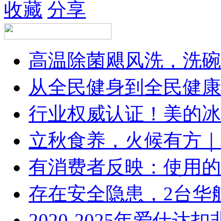
收藏
分享
高温除菌飓风洗，洗碗
从全民健身到全民健康
行业权威认证！美的冰
立秋食养，火候有方｜林
有消费者反映：使用的
存在安全隐患，2台华
2020-2025年爱仕