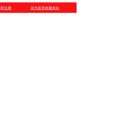
立即注册
设为首页
收藏本站