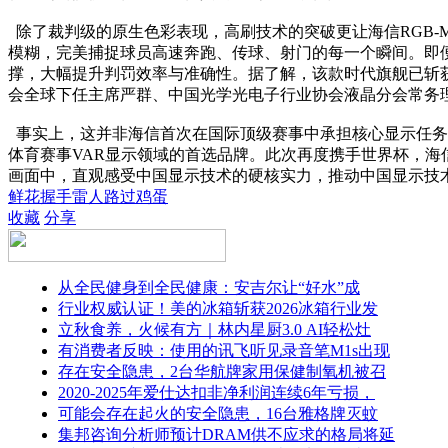
除了裁判级的原生色彩表现，高刷技术的突破更让海信RGB-Min
模糊，完美捕捉球员高速奔跑、传球、射门的每一个瞬间。即
撑，大幅提升判罚效率与准确性。据了解，该款时代旗舰已斩获
会全球下任主席严群、中国光学光电子行业协会液晶分会常务理事
事实上，这并非海信首次在国际顶级赛事中承担核心显示任务。此
体育赛事VAR显示领域的首选品牌。此次再度携手世界杯，海信将
画面中，直观感受中国显示技术的硬核实力，推动中国显示技
鲜花
握手
雷人
路过
鸡蛋
收藏
分享
从全民健身到全民健康：安吉尔让“好水”成
行业权威认证！美的冰箱斩获2026冰箱行业发
立秋食养，火候有方｜林内星厨3.0 AI轻松灶
有消费者反映：使用的讯飞听见录音笔M1s出现
存在安全隐患，2台华航牌家用保健制氧机被召
2020-2025年爱仕达扣非净利润连续6年亏损，
可能会存在起火的安全隐患，16台雅格牌灭蚊
集邦咨询分析师预计DRAM供不应求的格局将延