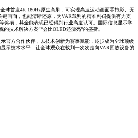
全球首发4K 180Hz原生高刷，可实现高速运动画面零拖影、无
键画面，也能清晰还原，为VAR裁判的精准判罚提供有力支
奖”等奖项，其全能表现已经得到行业高度认可。国际信息显示学
的技术解决方案”“会比OLED还漂亮”的盛赞。
AR显示官方合作伙伴，以技术创新为赛事赋能，逐步成为全球顶级
统的显示技术水平，让全球观众在裁判一次次走向VAR回放设备的