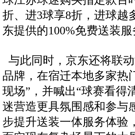
折、进3球享8折，进球越
东提供的100%免费送装服
与此同时，京东还将联动海
品牌，在宿迁本地多家热
现场”，并喊出“球赛看得
迷营造更具氛围感和参与
步提升送装一体服务体验，