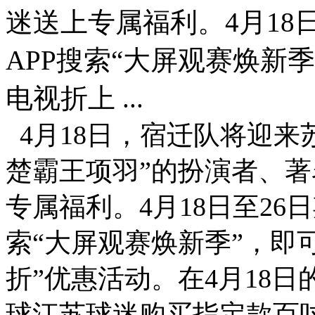
迷送上专属福利。4月18
APP搜索“大屏观赛焕新
电视折上 ...
4月18日，宿迁队将迎来
楚霸王项羽”的扮演者、
专属福利。4月18日至26
索“大屏观赛焕新季”，即
折”优惠活动。在4月18
球江苏球迷购买指定款百吋