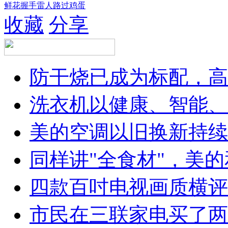
鲜花
握手
雷人
路过
鸡蛋
收藏
分享
防干烧已成为标配，高
洗衣机以健康、智能、
美的空调以旧换新持续
同样讲"全食材"，美
四款百吋电视画质横评
市民在三联家电买了两