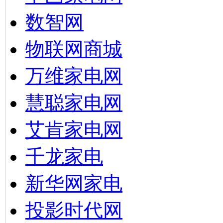
数智网
物联网商城
万维家电网
慧聪家电网
艾肯家电网
千龙家电
新华网家电
投影时代网