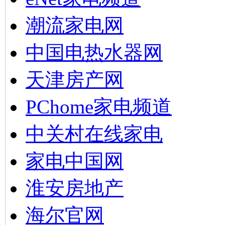
潮流家电网
中国电热水器网
天津房产网
PChome家电频道
中关村在线家电
家电中国网
淮安房地产
海尔官网