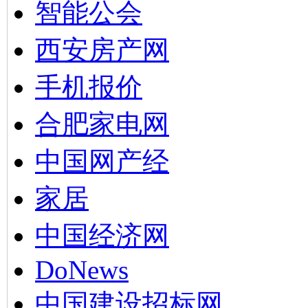
智能公会
西安房产网
手机报价
合肥家电网
中国网产经
家居
中国经济网
DoNews
中国建设招标网