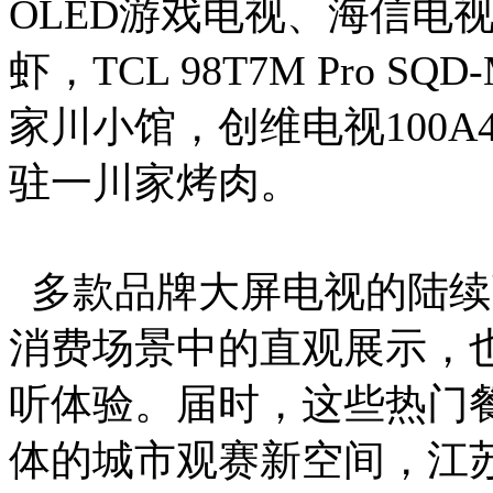
OLED游戏电视、海信电视1
虾，TCL 98T7M Pro S
家川小馆，创维电视100A4F
驻一川家烤肉。
多款品牌大屏电视的陆续
消费场景中的直观展示，
听体验。届时，这些热门
体的城市观赛新空间，江