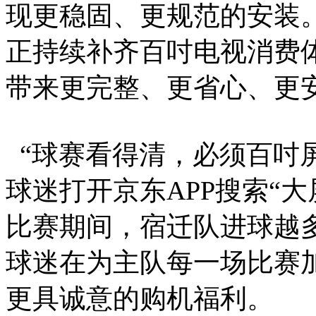
现更稳固、更规范的安装
正持续补齐百吋电视消费
带来更完整、更省心、更
“球赛看得清，必须百吋屏！
球迷打开京东APP搜索“
比赛期间，宿迁队进球越
球迷在为主队每一场比赛
更具诚意的购机福利。