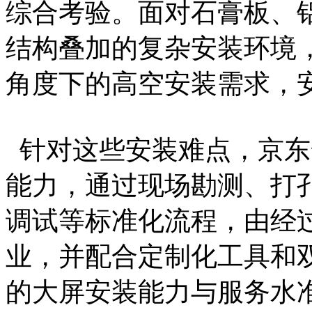
综合考验。面对石膏板、
结构叠加的复杂安装环境
角度下的高空安装需求，
针对这些安装难点，京东
能力，通过现场勘测、打
调试等标准化流程，由经
业，并配合定制化工具和
的大屏安装能力与服务水