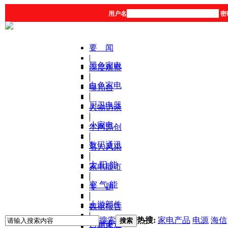
用户名
密
要 闻
|
黑色家电
深度观察
|
|
白色家电
曝光台
|
|
厨卫电器
人物访谈
|
|
小家电
本网原创
|
|
数码通讯
名人风采
|
|
太 阳 能
家电股市
|
|
空 气 能
专 题
|
|
上游部件
数据报告
|
|
搜索
热搜:
家电产品
电源
海信
搜索
营销渠道
产品库