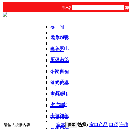
用户名
密
要 闻
|
黑色家电
深度观察
|
|
白色家电
曝光台
|
|
厨卫电器
人物访谈
|
|
小家电
本网原创
|
|
数码通讯
名人风采
|
|
太 阳 能
家电股市
|
|
空 气 能
专 题
|
|
上游部件
数据报告
|
|
搜索
热搜:
家电产品
电源
海信
搜索
营销渠道
产品库