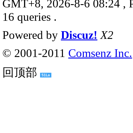
GMT+8, 2026-8-6 08:24
, 
16 queries .
Powered by
Discuz!
X2
© 2001-2011
Comsenz Inc.
回顶部
51La