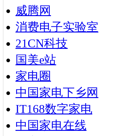
威腾网
消费电子实验室
21CN科技
国美e站
家电圈
中国家电下乡网
IT168数字家电
中国家电在线