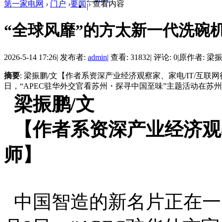
第一家电网
›
门户
›
要闻
›
查看内容
|
“全球风靡”的方太新一代洗碗
2026-5-14 17:26
|
发布者:
admin
|
查看: 31832
|
评论: 0
|
原作者: 梁
摘要
: 梁振鹏/文【作者系资深产业经济观察家、家电/IT/互
日，“APEC驻华外交官看苏州・探寻中国至味”主题活动在苏州举
梁振鹏/文
【作者系资深产业经济观察
师】
中国智造的新名片正在一台