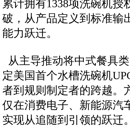
累计拥有1338项洗碗机
破，从产品定义到标准输
能力跃迁。
从主导推动将中式餐具类
定美国首个水槽洗碗机UP
者到规则制定者的跨越。
仅在消费电子、新能源汽
实现从追随到引领的跃迁