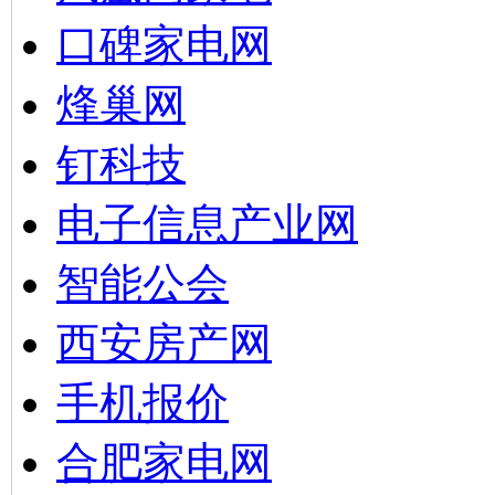
口碑家电网
烽巢网
钉科技
电子信息产业网
智能公会
西安房产网
手机报价
合肥家电网