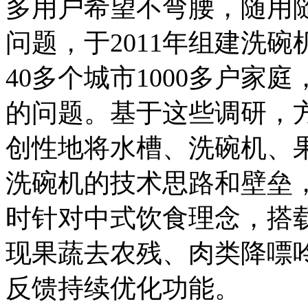
多用户希望不弯腰，随用
问题，于2011年组建洗
40多个城市1000多户
的问题。基于这些调研，
创性地将水槽、洗碗机、
洗碗机的技术思路和壁垒
时针对中式饮食理念，搭
现果蔬去农残、肉类降嘌
反馈持续优化功能。