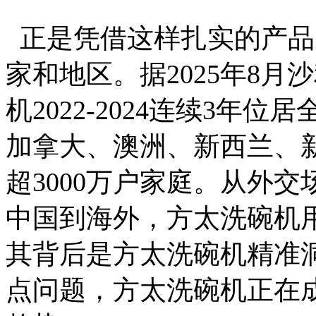
正是凭借这样扎实的产品
家和地区。据2025年8
机2022-2024连续3年
加拿大、澳洲、新西兰、
超3000万户家庭。从外
中国到海外，方太洗碗机
其背后是方太洗碗机精准
点问题，方太洗碗机正在