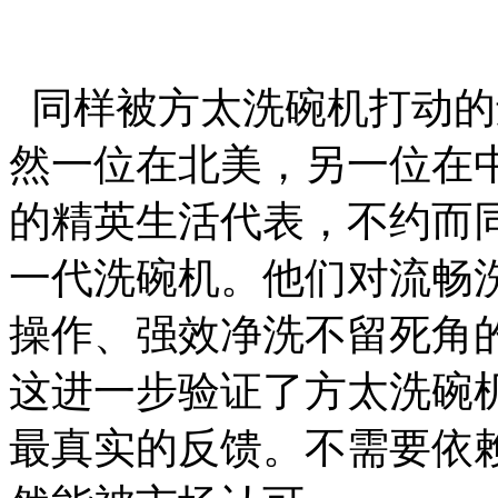
同样被方太洗碗机打动的
然一位在北美，另一位在
的精英生活代表，不约而
一代洗碗机。他们对流畅
操作、强效净洗不留死角
这进一步验证了方太洗碗
最真实的反馈。不需要依