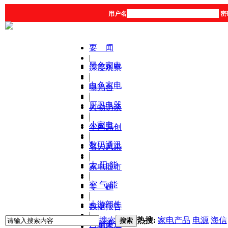
用户名
密
要 闻
|
黑色家电
深度观察
|
|
白色家电
曝光台
|
|
厨卫电器
人物访谈
|
|
小家电
本网原创
|
|
数码通讯
名人风采
|
|
太 阳 能
家电股市
|
|
空 气 能
专 题
|
|
上游部件
数据报告
|
|
搜索
热搜:
家电产品
电源
海信
搜索
营销渠道
产品库