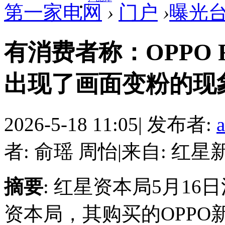
第一家电网
›
门户
›
曝光
|
有消费者称：OPPO Fi
出现了画面变粉的现
2026-5-18 11:05
|
发布者:
者: 俞瑶 周怡
|
来自: 红星
摘要
: 红星资本局5月1
资本局，其购买的OPPO新款