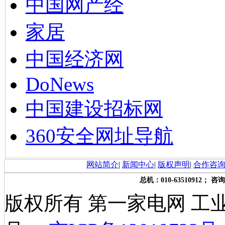
中国网产经
家居
中国经济网
DoNews
中国建设招标网
360安全网址导航
网站简介
|
新闻中心
|
版权声明
|
合作咨
总机：010-63510912； 咨询
版权所有 第一家电网 工