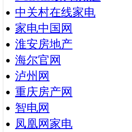
中关村在线家电
家电中国网
淮安房地产
海尔官网
泸州网
重庆房产网
智电网
凤凰网家电