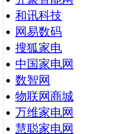
和讯科技
网易数码
搜狐家电
中国家电网
数智网
物联网商城
万维家电网
慧聪家电网