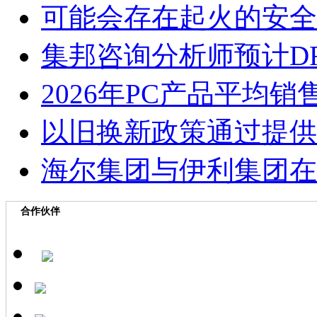
可能会存在起火的安全
集邦咨询分析师预计D
2026年PC产品平均
以旧换新政策通过提供
海尔集团与伊利集团在
合作伙伴