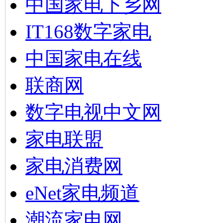
中国家电下乡网
IT168数字家电
中国家电在线
联商网
数字电视中文网
家电联盟
家电消费网
eNet家电频道
潮流家电网