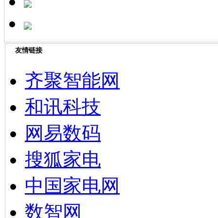
友情链接
齐聚智能网
和讯科技
网易数码
搜狐家电
中国家电网
数智网