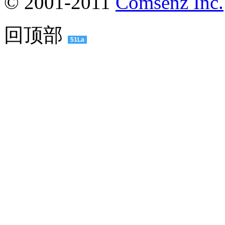
© 2001-2011
Comsenz Inc.
回顶部
51La