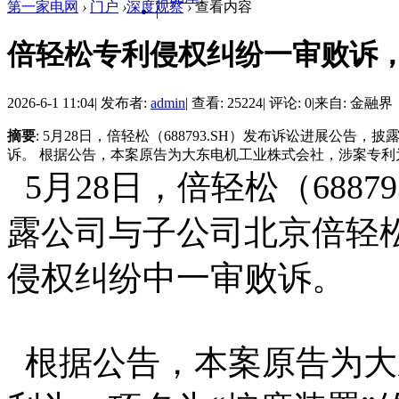
第一家电网
›
门户
›
深度观察
›
查看内容
|
倍轻松专利侵权纠纷一审败诉，
2026-6-1 11:04
|
发布者:
admin
|
查看: 25224
|
评论: 0
|
来自: 金融界
摘要
: 5月28日，倍轻松（688793.SH）发布诉讼进展
诉。 根据公告，本案原告为大东电机工业株式会社，涉案专利为一
5月28日，倍轻松（6887
露公司与子公司北京倍轻
侵权纠纷中一审败诉。
根据公告，本案原告为大