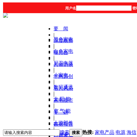
用户名
密
要 闻
|
黑色家电
深度观察
|
|
白色家电
曝光台
|
|
厨卫电器
人物访谈
|
|
小家电
本网原创
|
|
数码通讯
名人风采
|
|
太 阳 能
家电股市
|
|
空 气 能
专 题
|
|
上游部件
数据报告
|
|
搜索
热搜:
家电产品
电源
海信
搜索
营销渠道
产品库