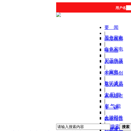
用户名
要 闻
|
黑色家电
深度观察
|
|
白色家电
曝光台
|
|
厨卫电器
人物访谈
|
|
小家电
本网原创
|
|
数码通讯
名人风采
|
|
太 阳 能
家电股市
|
|
空 气 能
专 题
|
|
上游部件
数据报告
|
|
搜索
搜索
营销渠道
产品库