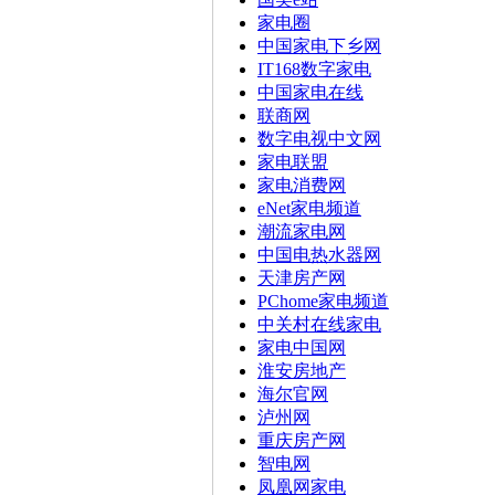
家电圈
中国家电下乡网
IT168数字家电
中国家电在线
联商网
数字电视中文网
家电联盟
家电消费网
eNet家电频道
潮流家电网
中国电热水器网
天津房产网
PChome家电频道
中关村在线家电
家电中国网
淮安房地产
海尔官网
泸州网
重庆房产网
智电网
凤凰网家电