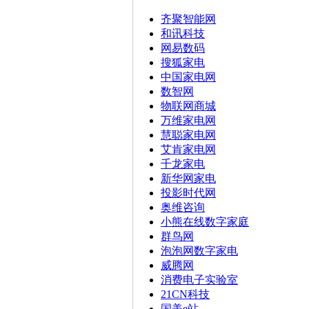
齐聚智能网
和讯科技
网易数码
搜狐家电
中国家电网
数智网
物联网商城
万维家电网
慧聪家电网
艾肯家电网
千龙家电
新华网家电
投影时代网
奥维咨询
小熊在线数字家庭
群鸟网
泡泡网数字家电
威腾网
消费电子实验室
21CN科技
国美e站