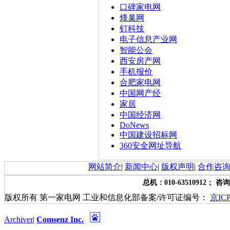
口碑家电网
烽巢网
钉科技
电子信息产业网
智能公会
西安房产网
手机报价
合肥家电网
中国网产经
家居
中国经济网
DoNews
中国建设招标网
360安全网址导航
网站简介
|
新闻中心
|
版权声明
|
合作咨
总机：010-63510912； 咨询
版权所有 第一家电网 工业和信息化部备案/许可证编号：
京ICP
Archiver
|
Comsenz Inc.