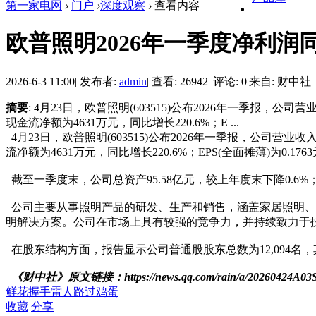
第一家电网
›
门户
›
深度观察
›
查看内容
|
欧普照明2026年一季度净利润同
2026-6-3 11:00
|
发布者:
admin
|
查看: 26942
|
评论: 0
|
来自: 财中社
摘要
: 4月23日，欧普照明(603515)公布2026年一季报，公
现金流净额为4631万元，同比增长220.6%；E ...
4月23日，欧普照明(603515)公布2026年一季报，公司营业收
流净额为4631万元，同比增长220.6%；EPS(全面摊薄)为0.176
截至一季度末，公司总资产95.58亿元，较上年度末下降0.6%；
公司主要从事照明产品的研发、生产和销售，涵盖家居照明、
明解决方案。公司在市场上具有较强的竞争力，并持续致力于
在股东结构方面，报告显示公司普通股股东总数为12,094名，
《财中社》原文链接：https://news.qq.com/rain/a/20260424A03
鲜花
握手
雷人
路过
鸡蛋
收藏
分享