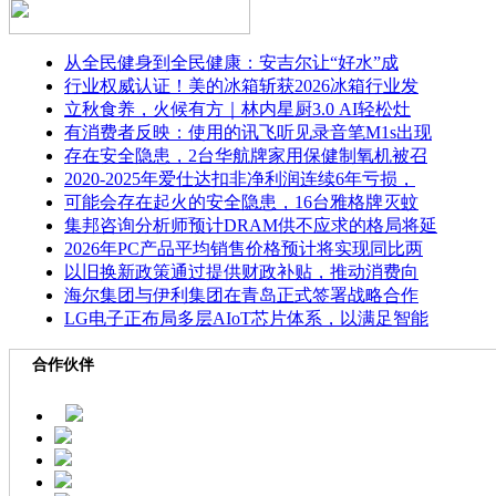
从全民健身到全民健康：安吉尔让“好水”成
行业权威认证！美的冰箱斩获2026冰箱行业发
立秋食养，火候有方｜林内星厨3.0 AI轻松灶
有消费者反映：使用的讯飞听见录音笔M1s出现
存在安全隐患，2台华航牌家用保健制氧机被召
2020-2025年爱仕达扣非净利润连续6年亏损，
可能会存在起火的安全隐患，16台雅格牌灭蚊
集邦咨询分析师预计DRAM供不应求的格局将延
2026年PC产品平均销售价格预计将实现同比两
以旧换新政策通过提供财政补贴，推动消费向
海尔集团与伊利集团在青岛正式签署战略合作
LG电子正布局多层AIoT芯片体系，以满足智能
合作伙伴