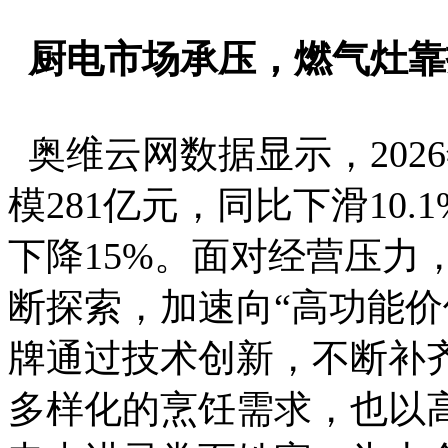
厨电市场承压，燃气灶靠
奥维云网数据显示，20
模281亿元，同比下滑10
下降15%。面对经营压力
断探索，加速向“高功能价
牌通过技术创新，不断补
多样化的烹饪需求，也以