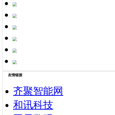
友情链接
齐聚智能网
和讯科技