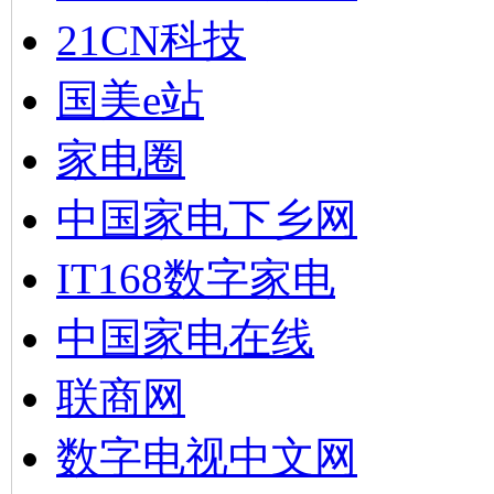
21CN科技
国美e站
家电圈
中国家电下乡网
IT168数字家电
中国家电在线
联商网
数字电视中文网