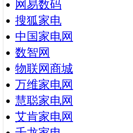
网易数码
搜狐家电
中国家电网
数智网
物联网商城
万维家电网
慧聪家电网
艾肯家电网
千龙家电