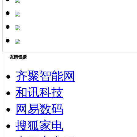
友情链接
齐聚智能网
和讯科技
网易数码
搜狐家电