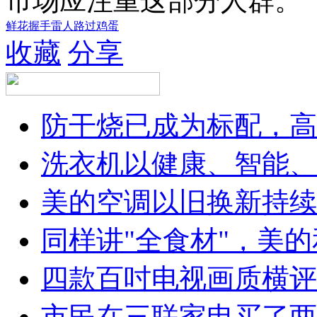
市场应注重这部分人群。
鲜花
握手
雷人
路过
鸡蛋
收藏
分享
防干烧已成为标配，高
洗衣机以健康、智能、
美的空调以旧换新持续
同样讲"全食材"，美
四款百吋电视画质横评
市民在三联家电买了两