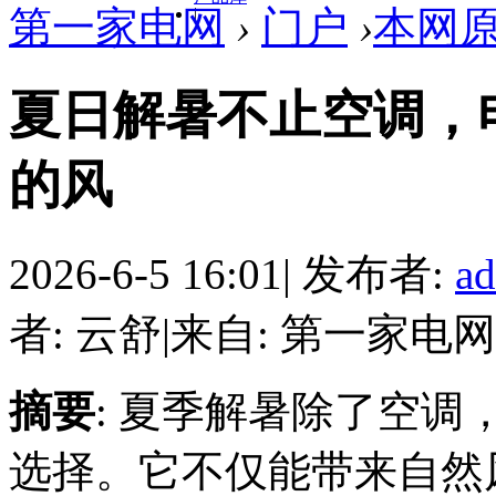
第一家电网
›
门户
›
本网
|
夏日解暑不止空调，
的风
2026-6-5 16:01
|
发布者:
a
者: 云舒
|
来自: 第一家电网
摘要
: 夏季解暑除了空
选择。它不仅能带来自然