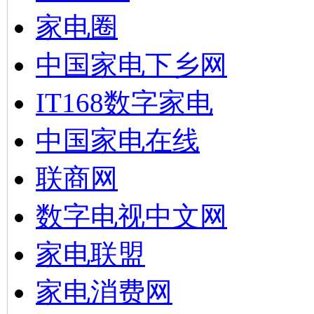
家电圈
中国家电下乡网
IT168数字家电
中国家电在线
联商网
数字电视中文网
家电联盟
家电消费网