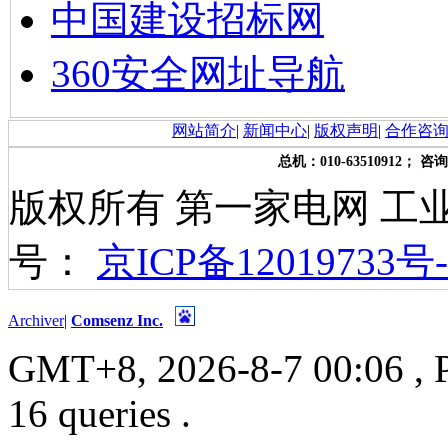
中国建设招标网
360安全网址导航
网站简介
|
新闻中心
|
版权声明
|
合作咨
总机：010-63510912； 咨询
版权所有 第一家电网 工
号：
京ICP备12019733号-
Archiver
|
Comsenz Inc.
GMT+8, 2026-8-7 00:06
, 
16 queries .