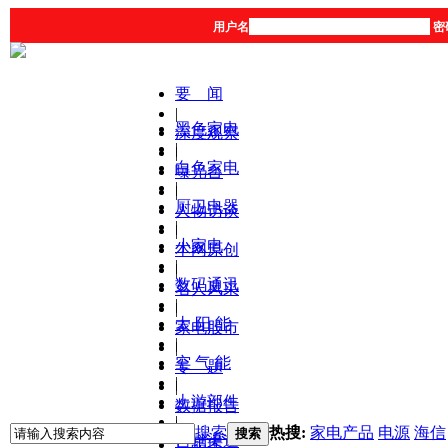
用户名
密
要 闻
|
黑色家电
深度观察
|
|
白色家电
曝光台
|
|
厨卫电器
人物访谈
|
|
小家电
本网原创
|
|
数码通讯
名人风采
|
|
太 阳 能
家电股市
|
|
空 气 能
专 题
|
|
上游部件
数据报告
|
|
搜索
热搜:
家电产品
电源
海信
搜索
营销渠道
产品库