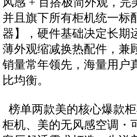
风感 + 百搭极简外观，
并且旗下所有柜机统一标
器】，硬件基础决定长期
薄外观缩减换热配件，兼
销量常年领先，海量用户
比均衡。
榜单两款美的核心爆款柜
柜机、美的无风感空调・