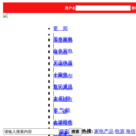
用户名
密
要 闻
|
黑色家电
深度观察
|
|
白色家电
曝光台
|
|
厨卫电器
人物访谈
|
|
小家电
本网原创
|
|
数码通讯
名人风采
|
|
太 阳 能
家电股市
|
|
空 气 能
专 题
|
|
上游部件
数据报告
|
|
搜索
热搜:
家电产品
电源
海信
搜索
营销渠道
产品库