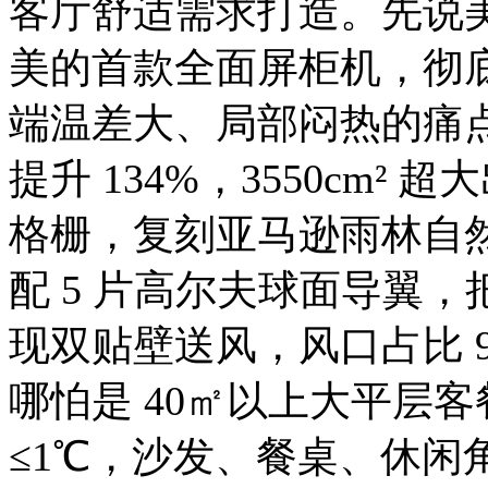
客厅舒适需求打造。先说
美的首款全面屏柜机，彻
端温差大、局部闷热的痛
提升 134%，3550cm²
格栅，复刻亚马逊雨林自然
配 5 片高尔夫球面导翼
现双贴壁送风，风口占比 9
哪怕是 40㎡以上大平层
≤1℃，沙发、餐桌、休闲