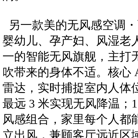
另一款美的无风感空调・
婴幼儿、孕产妇、风湿老
一的智能无风旗舰，主打
吹带来的身体不适。核心 
雷达，实时捕捉室内人体
最远 3 米实现无风降温；1
风感组合，家里每个人都
立出风，兼顾客厅远近区