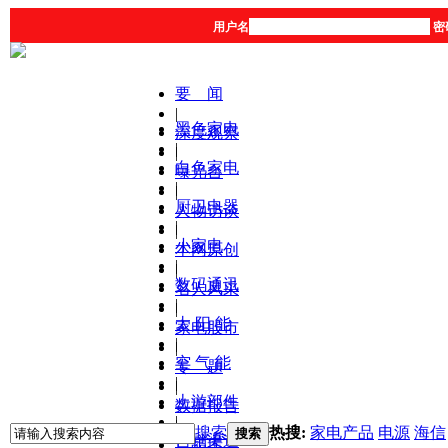
用户名
密
要 闻
|
黑色家电
深度观察
|
|
白色家电
曝光台
|
|
厨卫电器
人物访谈
|
|
小家电
本网原创
|
|
数码通讯
名人风采
|
|
太 阳 能
家电股市
|
|
空 气 能
专 题
|
|
上游部件
数据报告
|
|
搜索
热搜:
家电产品
电源
海信
搜索
营销渠道
产品库