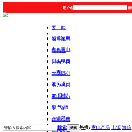
用户名
密
要 闻
|
黑色家电
深度观察
|
|
白色家电
曝光台
|
|
厨卫电器
人物访谈
|
|
小家电
本网原创
|
|
数码通讯
名人风采
|
|
太 阳 能
家电股市
|
|
空 气 能
专 题
|
|
上游部件
数据报告
|
|
搜索
热搜:
家电产品
电源
海信
搜索
营销渠道
产品库