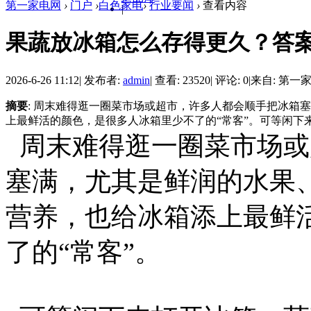
第一家电网
›
门户
›
白色家电
›
行业要闻
›
查看内容
|
果蔬放冰箱怎么存得更久？答
2026-6-26 11:12
|
发布者:
admin
|
查看: 23520
|
评论: 0
|
来自: 第一
摘要
: 周末难得逛一圈菜市场或超市，许多人都会顺手把冰箱
上最鲜活的颜色，是很多人冰箱里少不了的“常客”。可等闲下来打
周末难得逛一圈菜市场或
塞满，尤其是鲜润的水果
营养，也给冰箱添上最鲜
了的“常客”。