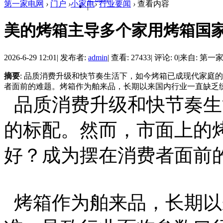
第一家电网
›
门户
›
小家电
›
行业要闻
›
查看内容
|
美的烤箱主导多个家用烤箱国
2026-6-29 12:01
|
发布者:
admin
|
查看: 27433
|
评论: 0
|
来自: 第一
摘要
: 品质消费升级和快节奏生活下，如今烤箱已成现代家庭
者面前的难题。烤箱作为舶来品，长期以来国内行业一直缺乏统一
品质消费升级和快节奏生
的标配。然而，市面上的
好？成为摆在消费者面前
烤箱作为舶来品，长期以