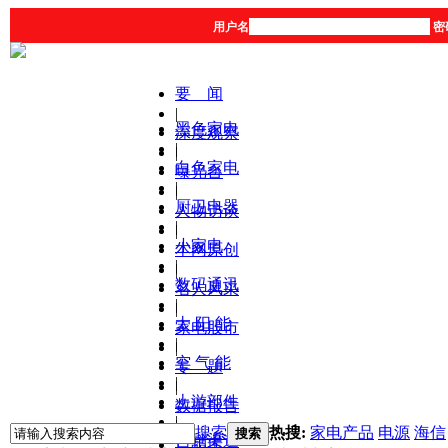
用户名
密
要 闻
|
黑色家电
深度观察
|
|
白色家电
曝光台
|
|
厨卫电器
人物访谈
|
|
小家电
本网原创
|
|
数码通讯
名人风采
|
|
太 阳 能
家电股市
|
|
空 气 能
专 题
|
|
上游部件
数据报告
|
|
搜索
热搜:
家电产品
电源
海信
搜索
营销渠道
产品库