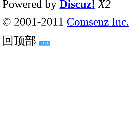
Powered by
Discuz!
X2
© 2001-2011
Comsenz Inc.
回顶部
51La