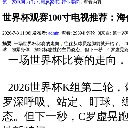
第一家电网
›
门户
›
黑色家电
›
行业要闻
›
查看内容
|
世界杯观赛100寸电视推荐：海信
2026-7-3 11:08
|
发布者:
admin
|
查看: 29394
|
评论: 0
|
来自: 第一家
摘要
: 一场世界杯比赛的走向，往往从球员起脚前就开始了。2
球、绷紧身体，摆出标志性的主罚姿态。但下一秒，C罗虚晃跑开，
一场世界杯比赛的走向，
2026世界杯K组第二轮
罗深呼吸、站定、盯球、
态。但下一秒，C罗虚晃跑