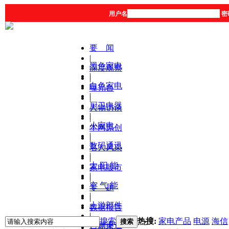
用户名
密
要 闻
|
黑色家电
深度观察
|
|
白色家电
曝光台
|
|
厨卫电器
人物访谈
|
|
小家电
本网原创
|
|
数码通讯
名人风采
|
|
太 阳 能
家电股市
|
|
空 气 能
专 题
|
|
上游部件
数据报告
|
|
搜索
热搜:
家电产品
电源
海信
搜索
营销渠道
产品库