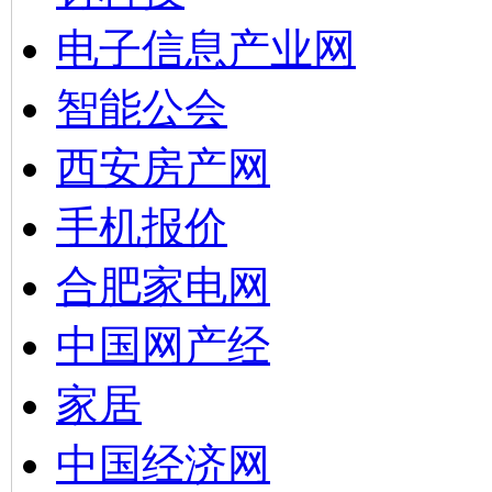
电子信息产业网
智能公会
西安房产网
手机报价
合肥家电网
中国网产经
家居
中国经济网