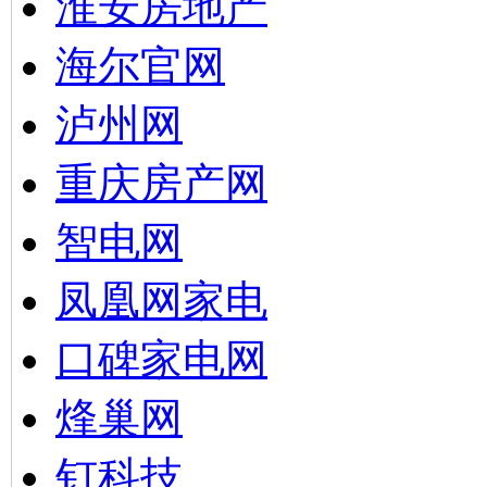
淮安房地产
海尔官网
泸州网
重庆房产网
智电网
凤凰网家电
口碑家电网
烽巢网
钉科技