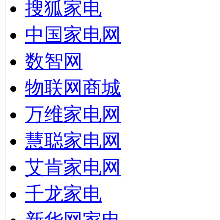
搜狐家电
中国家电网
数智网
物联网商城
万维家电网
慧聪家电网
艾肯家电网
千龙家电