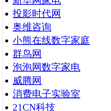
新华网家电
投影时代网
奥维咨询
小熊在线数字家庭
群鸟网
泡泡网数字家电
威腾网
消费电子实验室
21CN科技