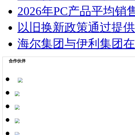
2026年PC产品平均
以旧换新政策通过提供
海尔集团与伊利集团在
合作伙伴