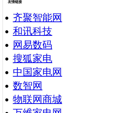
友情链接
齐聚智能网
和讯科技
网易数码
搜狐家电
中国家电网
数智网
物联网商城
万维家电网