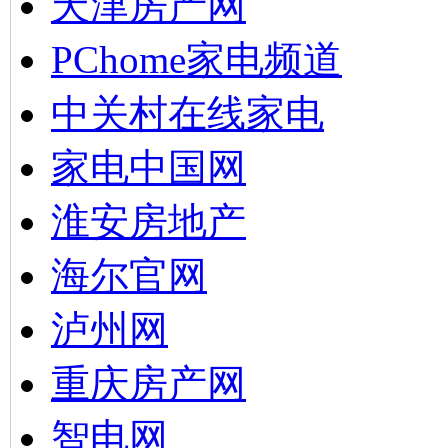
天津房产网
PChome家电频道
中关村在线家电
家电中国网
淮安房地产
海尔官网
泸州网
重庆房产网
智电网