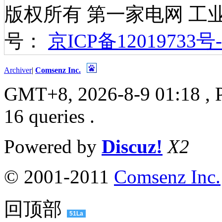
版权所有 第一家电网 工
号：
京ICP备12019733号-
Archiver
|
Comsenz Inc.
GMT+8, 2026-8-9 01:18
, 
16 queries .
Powered by
Discuz!
X2
© 2001-2011
Comsenz Inc.
回顶部
51La