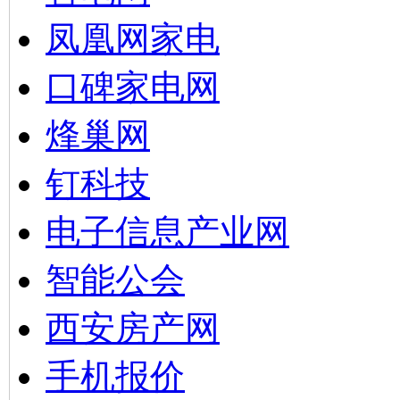
凤凰网家电
口碑家电网
烽巢网
钉科技
电子信息产业网
智能公会
西安房产网
手机报价