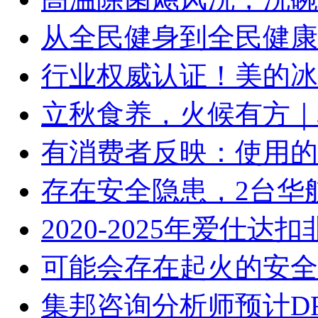
从全民健身到全民健康
行业权威认证！美的冰
立秋食养，火候有方｜林
有消费者反映：使用的
存在安全隐患，2台华
2020-2025年爱仕
可能会存在起火的安全
集邦咨询分析师预计D