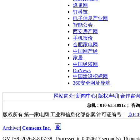
烽巢网
钉科技
电子信息产业网
智能公会
西安房产网
手机报价
合肥家电网
中国网产经
家居
中国经济网
DoNews
中国建设招标网
360安全网址导航
网站简介
|
新闻中心
|
版权声明
|
合作咨
总机：010-63510912； 咨询
版权所有 第一家电网 工业和信息化部备案/许可证编号：
京ICP
Archiver
|
Comsenz Inc.
GMT+8, 2026-8-8 07:38
, Processed in 0.050617 second(s), 16 queri