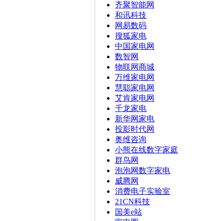
齐聚智能网
和讯科技
网易数码
搜狐家电
中国家电网
数智网
物联网商城
万维家电网
慧聪家电网
艾肯家电网
千龙家电
新华网家电
投影时代网
奥维咨询
小熊在线数字家庭
群鸟网
泡泡网数字家电
威腾网
消费电子实验室
21CN科技
国美e站