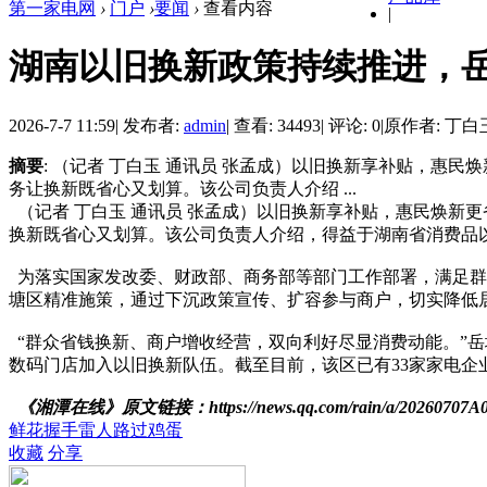
第一家电网
›
门户
›
要闻
›
查看内容
|
湖南以旧换新政策持续推进，
2026-7-7 11:59
|
发布者:
admin
|
查看: 34493
|
评论: 0
|
原作者: 丁白
摘要
: （记者 丁白玉 通讯员 张孟成）以旧换新享补贴，惠
务让换新既省心又划算。该公司负责人介绍 ...
（记者 丁白玉 通讯员 张孟成）以旧换新享补贴，惠民焕新
换新既省心又划算。该公司负责人介绍，得益于湖南省消费品
为落实国家发改委、财政部、商务部等部门工作部署，满足群
塘区精准施策，通过下沉政策宣传、扩容参与商户，切实降低
“群众省钱换新、商户增收经营，双向利好尽显消费动能。”
数码门店加入以旧换新队伍。截至目前，该区已有33家家电企
《湘潭在线》原文链接：https://news.qq.com/rain/a/20260707A
鲜花
握手
雷人
路过
鸡蛋
收藏
分享