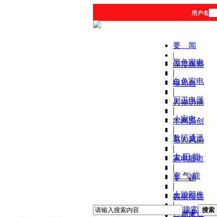
用户名
要 闻
|
黑色家电
深度观察
|
|
白色家电
曝光台
|
|
厨卫电器
人物访谈
|
|
小家电
本网原创
|
|
数码通讯
名人风采
|
|
太 阳 能
家电股市
|
|
空 气 能
专 题
|
|
上游部件
数据报告
|
|
搜索
搜索
营销渠道
产品库