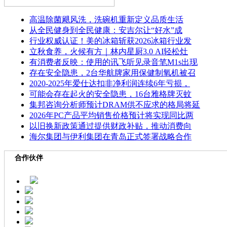
高温除菌飓风洗，洗碗机重新定义品质生活
从全民健身到全民健康：安吉尔让“好水”成
行业权威认证！美的冰箱斩获2026冰箱行业发
立秋食养，火候有方｜林内星厨3.0 AI轻松灶
有消费者反映：使用的讯飞听见录音笔M1s出现
存在安全隐患，2台华航牌家用保健制氧机被召
2020-2025年爱仕达扣非净利润连续6年亏损，
可能会存在起火的安全隐患，16台雅格牌灭蚊
集邦咨询分析师预计DRAM供不应求的格局将延
2026年PC产品平均销售价格预计将实现同比两
以旧换新政策通过提供财政补贴，推动消费向
海尔集团与伊利集团在青岛正式签署战略合作
合作伙伴