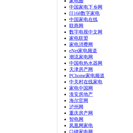
家电圈
中国家电下乡网
IT168数字家电
中国家电在线
联商网
数字电视中文网
家电联盟
家电消费网
eNet家电频道
潮流家电网
中国电热水器网
天津房产网
PChome家电频道
中关村在线家电
家电中国网
淮安房地产
海尔官网
泸州网
重庆房产网
智电网
凤凰网家电
口碑家电网