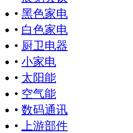
•
黑色家电
•
白色家电
•
厨卫电器
•
小家电
•
太阳能
•
空气能
•
数码通讯
•
上游部件