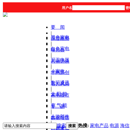
用户名
密
要 闻
|
黑色家电
深度观察
|
|
白色家电
曝光台
|
|
厨卫电器
人物访谈
|
|
小家电
本网原创
|
|
数码通讯
名人风采
|
|
太 阳 能
家电股市
|
|
空 气 能
专 题
|
|
上游部件
数据报告
|
|
搜索
热搜:
家电产品
电源
海信
搜索
营销渠道
产品库