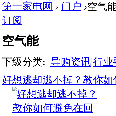
第一家电网
›
门户
›
空气
|
订阅
空气能
下级分类:
导购资讯
|
行业
好想逃却逃不掉？教你如