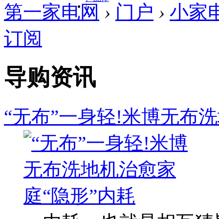
第一家电网
›
门户
›
小家
|
订阅
导购资讯
“无布”一身轻!米博无布