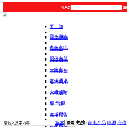
用户名
密
要 闻
|
黑色家电
深度观察
|
|
白色家电
曝光台
|
|
厨卫电器
人物访谈
|
|
小家电
本网原创
|
|
数码通讯
名人风采
|
|
太 阳 能
家电股市
|
|
空 气 能
专 题
|
|
上游部件
数据报告
|
|
搜索
热搜:
家电产品
电源
海信
搜索
营销渠道
产品库