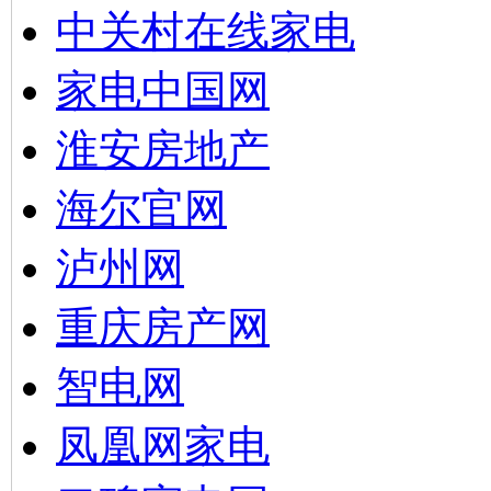
中关村在线家电
家电中国网
淮安房地产
海尔官网
泸州网
重庆房产网
智电网
凤凰网家电