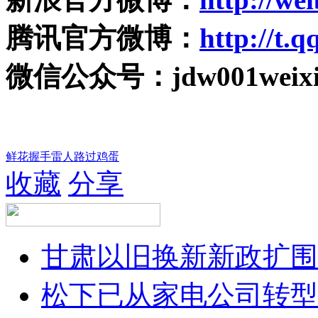
腾讯官方微博：
http://t.
微信公众号：jdw001weix
鲜花
握手
雷人
路过
鸡蛋
收藏
分享
甘肃以旧换新新政扩围
松下已从家电公司转型