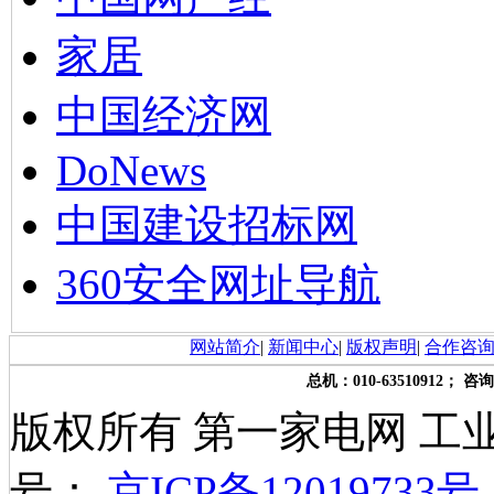
家居
中国经济网
DoNews
中国建设招标网
360安全网址导航
网站简介
|
新闻中心
|
版权声明
|
合作咨
总机：010-63510912； 咨询
版权所有 第一家电网 工
号：
京ICP备12019733号-