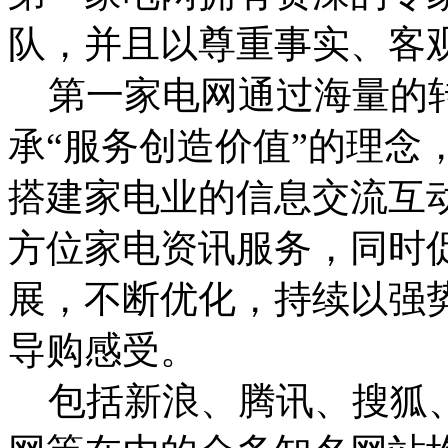
队，并且以尊重事实、客
第一家电网通过海量的转
承“服务创造价值”的理念
搭建家电业的信息交流互
方位家电资讯服务，同时
展，不断优化，持续以强
导购感受。
包括新浪、腾讯、搜狐、