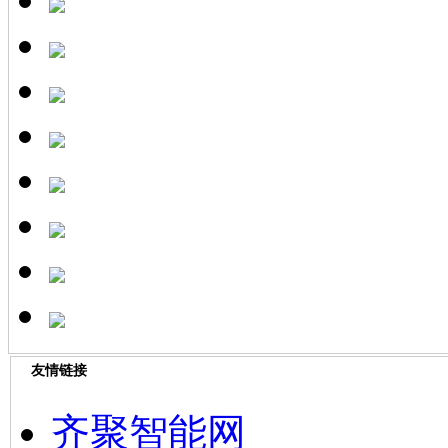
友情链接
齐聚智能网