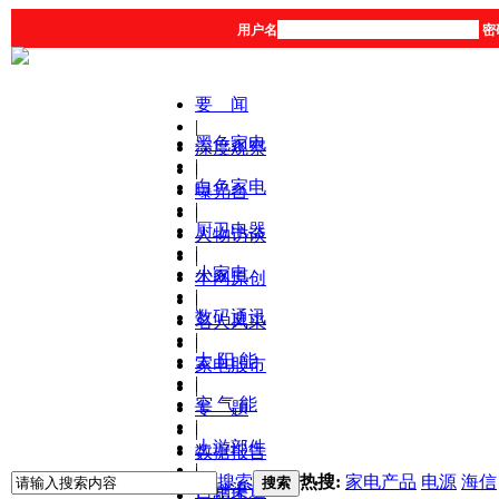
用户名
密
要 闻
|
黑色家电
深度观察
|
|
白色家电
曝光台
|
|
厨卫电器
人物访谈
|
|
小家电
本网原创
|
|
数码通讯
名人风采
|
|
太 阳 能
家电股市
|
|
空 气 能
专 题
|
|
上游部件
数据报告
|
|
搜索
热搜:
家电产品
电源
海信
搜索
营销渠道
产品库