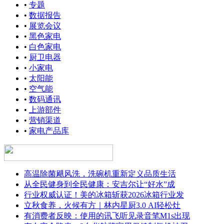
•
专题
•
数据报告
•
展览会议
•
黑色家电
•
白色家电
•
厨卫电器
•
小家电
•
太阳能
•
空气能
•
数码通讯
•
上游部件
•
营销渠道
•
家电产品库
高温除菌飓风洗，洗碗机重新定义品质生活
从全民健身到全民健康：安吉尔让“好水”成
行业权威认证！美的冰箱斩获2026冰箱行业发
立秋食养，火候有方｜林内星厨3.0 AI轻松灶
有消费者反映：使用的讯飞听见录音笔M1s出现