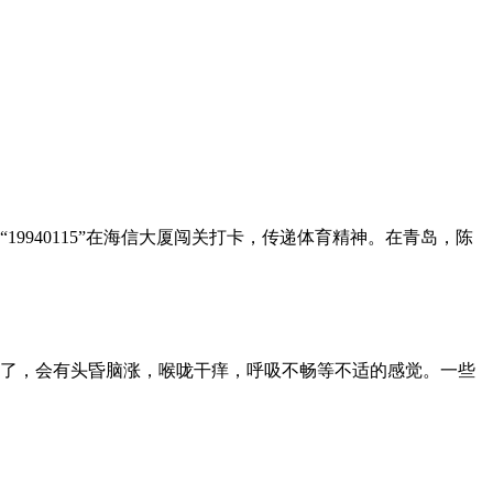
940115”在海信大厦闯关打卡，传递体育精神。在青岛，陈
了，会有头昏脑涨，喉咙干痒，呼吸不畅等不适的感觉。一些