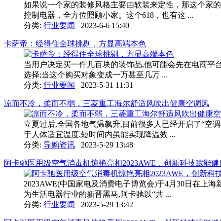
如果说一个家的装修风格主要由软装来定性，那这个家的
控制电器，全方位照顾小家。这个618，也有这 ...
分类:
行业要闻
2023-6-6 15:40
卡萨帝：经得住全球挑剔，方显高端本色
当用户决定买一件几百块的装饰品,他可能会先在电商平台
选择;当这个购买对象变成一万甚至几万 ...
分类:
行业要闻
2023-5-31 11:31
凉而不冷，柔而不弱，三菱重工海尔舒适风吹出健康空调风
立夏过后,全国各地气温飙升,目前很多人已经开启了“空
于人体适宜温度,短时间内虽能实现降温效 ...
分类:
导购资讯
2023-5-29 13:48
阿卡驰医用级空气消毒机惊艳亮相2023AWE，创新科技赋能
2023AWE(中国家电及消费电子博览会)于4月30日
为生活电器行业的新晋黑马,阿卡驰以“共 ...
分类:
行业要闻
2023-5-29 13:42