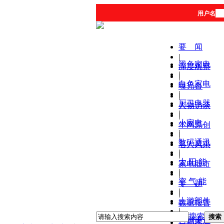
用户名
要 闻
|
黑色家电
深度观察
|
|
白色家电
曝光台
|
|
厨卫电器
人物访谈
|
|
小家电
本网原创
|
|
数码通讯
名人风采
|
|
太 阳 能
家电股市
|
|
空 气 能
专 题
|
|
上游部件
数据报告
|
|
搜索
搜索
营销渠道
产品库