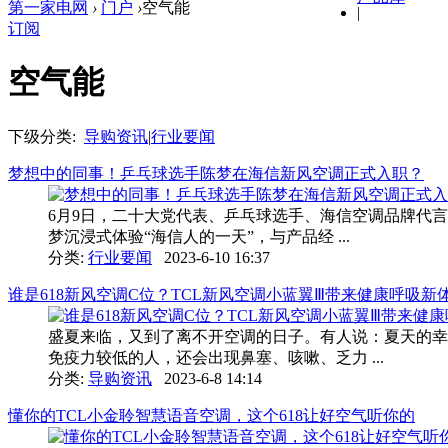
第一家电网
›
门户
›
空气能
|
订阅
空气能
下级分类:
导购资讯
|
行业要闻
梦想中的同事！乒乓球选手陈梦在海信新风空调正式入职？
6月9日，二十大党代表、乒乓球选手、海信空调品牌代言
梦沉浸式体验“海信人的一天”，与产品经 ...
分类:
行业要闻
2023-6-10 16:37
谁是618新风空调C位？TCL新风空调小蓝翼Ⅲ带来健康呼吸新
盛夏来临，又到了离不开空调的日子。有人说：夏天的幸
免疫力较低的人，还会出现鼻塞、咳嗽、乏力 ...
分类:
导购资讯
2023-6-8 14:14
懂你的TCL小金聆智慧语音空调，这个618让好空气听你的