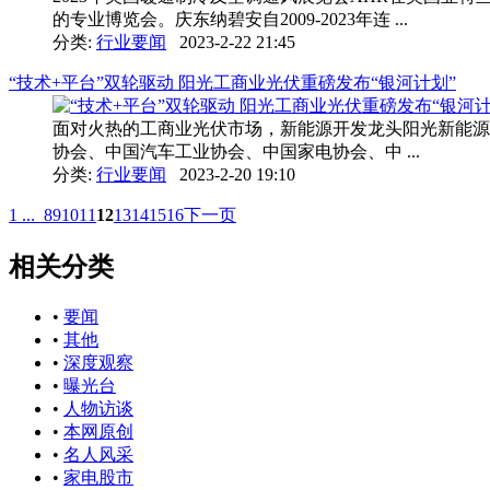
的专业博览会。庆东纳碧安自2009-2023年连 ...
分类:
行业要闻
2023-2-22 21:45
“技术+平台”双轮驱动 阳光工商业光伏重磅发布“银河计划”
面对火热的工商业光伏市场，新能源开发龙头阳光新能源又
协会、中国汽车工业协会、中国家电协会、中 ...
分类:
行业要闻
2023-2-20 19:10
1 ...
8
9
10
11
12
13
14
15
16
下一页
相关分类
•
要闻
•
其他
•
深度观察
•
曝光台
•
人物访谈
•
本网原创
•
名人风采
•
家电股市