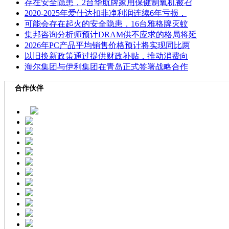
存在安全隐患，2台华航牌家用保健制氧机被召
2020-2025年爱仕达扣非净利润连续6年亏损，
可能会存在起火的安全隐患，16台雅格牌灭蚊
集邦咨询分析师预计DRAM供不应求的格局将延
2026年PC产品平均销售价格预计将实现同比两
以旧换新政策通过提供财政补贴，推动消费向
海尔集团与伊利集团在青岛正式签署战略合作
合作伙伴