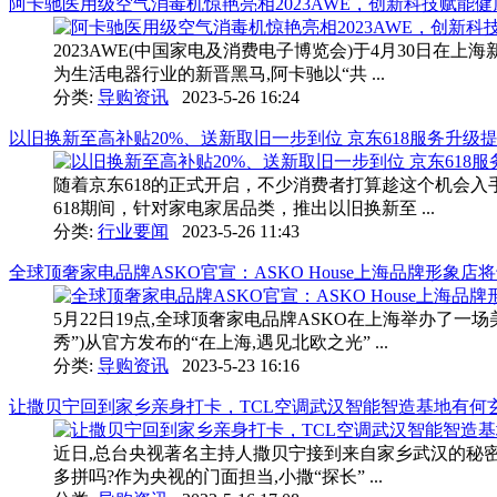
阿卡驰医用级空气消毒机惊艳亮相2023AWE，创新科技赋能
2023AWE(中国家电及消费电子博览会)于4月30日
为生活电器行业的新晋黑马,阿卡驰以“共 ...
分类:
导购资讯
2023-5-26 16:24
以旧换新至高补贴20%、送新取旧一步到位 京东618服务升级
随着京东618的正式开启，不少消费者打算趁这个机会
618期间，针对家电家居品类，推出以旧换新至 ...
分类:
行业要闻
2023-5-26 11:43
全球顶奢家电品牌ASKO官宣：ASKO House上海品牌形象店将
5月22日19点,全球顶奢家电品牌ASKO在上海举办了一场美
秀”)从官方发布的“在上海,遇见北欧之光” ...
分类:
导购资讯
2023-5-23 16:16
让撒贝宁回到家乡亲身打卡，TCL空调武汉智能智造基地有何
近日,总台央视著名主持人撒贝宁接到来自家乡武汉的秘密
多拼吗?作为央视的门面担当,小撒“探长” ...