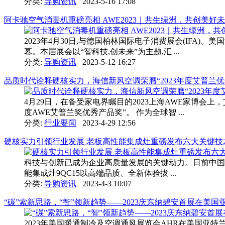
分类:
导购资讯
2023-5-16 17:08
阿卡驰空气消毒机重磅亮相 AWE2023｜共生绿洲，共创美好
2023年4月30日,与德国柏林国际电子消费展会(IFA
幕。本届展会以“智科技,创未来”为主题,汇 ...
分类:
导购资讯
2023-5-12 16:27
品质时代诠释硬核实力，海信新风空调荣膺“2023年度艾普兰优
4月29日，在备受家电界瞩目的2023上海AWE家博会
度AWE艾普兰奖优秀产品奖”。 作为全球智 ...
分类:
行业要闻
2023-4-29 12:56
硬核实力引领行业发展 老板高性能集成灶重磅发布六大关键技
科技与创新已成为企业高质量发展的关键动力。日前中国
能集成灶9QC15以高端品质、全新体验拔 ...
分类:
导购资讯
2023-4-3 10:07
“碳”索新思路，“智”领新趋势——2023庆东纳碧安首展在美国亚特
2023年美国暖通制冷及空调通风展览会AHR在美国亚特兰大Ge