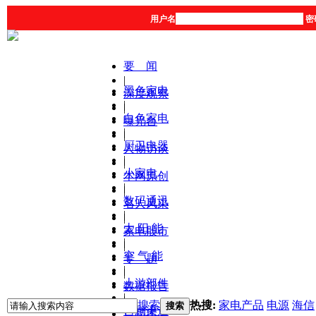
用户名
密
要 闻
|
黑色家电
深度观察
|
|
白色家电
曝光台
|
|
厨卫电器
人物访谈
|
|
小家电
本网原创
|
|
数码通讯
名人风采
|
|
太 阳 能
家电股市
|
|
空 气 能
专 题
|
|
上游部件
数据报告
|
|
搜索
热搜:
家电产品
电源
海信
搜索
营销渠道
产品库