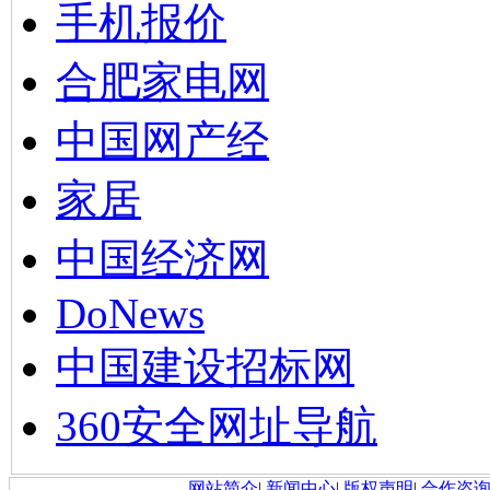
手机报价
合肥家电网
中国网产经
家居
中国经济网
DoNews
中国建设招标网
360安全网址导航
网站简介
|
新闻中心
|
版权声明
|
合作咨