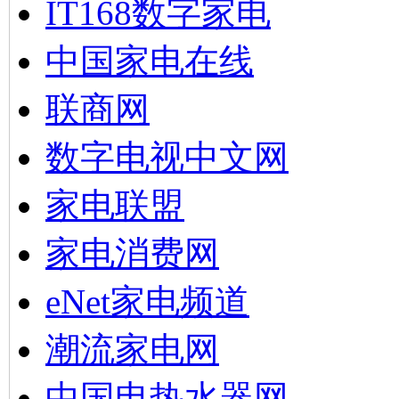
IT168数字家电
中国家电在线
联商网
数字电视中文网
家电联盟
家电消费网
eNet家电频道
潮流家电网
中国电热水器网