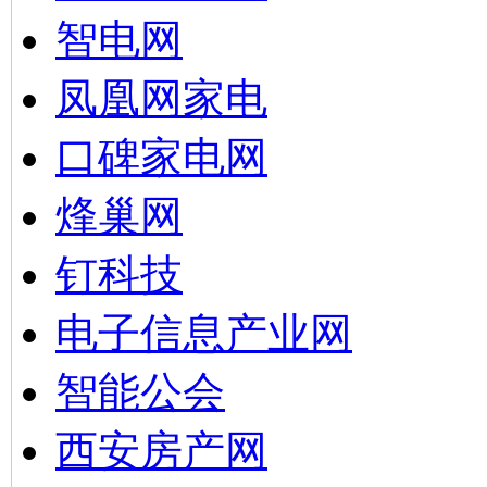
智电网
凤凰网家电
口碑家电网
烽巢网
钉科技
电子信息产业网
智能公会
西安房产网