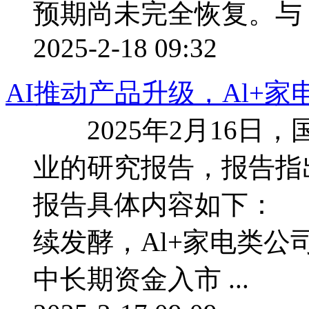
预期尚未完全恢复。与 ..
2025-2-18 09:32
AI推动产品升级，Al+
2025年2月16日
业的研究报告，报告
报告具体内容如下： 
续发酵，Al+家电类公
中长期资金入市 ...