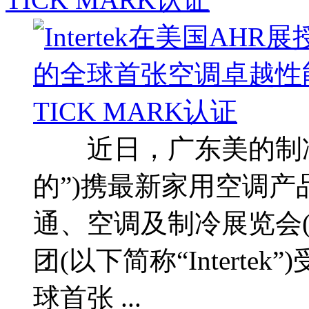
近日，广东美的制冷
的”)携最新家用空调产品
通、空调及制冷展览会(AHR
团(以下简称“Intert
球首张 ...